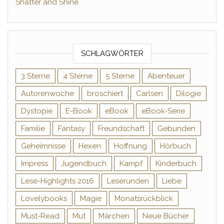
Shatter and Shine
SCHLAGWÖRTER
3 Sterne
4 Sterne
5 Sterne
Abenteuer
Autorenwoche
broschiert
Carlsen
Dilogie
Dystopie
E-Book
eBook
eBook-Serie
Familie
Fantasy
Freundschaft
Gebunden
Geheimnisse
Hexen
Hoffnung
Hörbuch
Impress
Jugendbuch
Kampf
Kinderbuch
Lese-Highlights 2016
Leserunden
Liebe
Lovelybooks
Magie
Monatsrückblick
Must-Read
Mut
Märchen
Neue Bücher