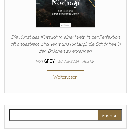
Die Kunst des Kintsugi: In einer Welt, in der Perfektion
oft angestrebt wird, lehrt uns Kintsugi, die Schönheit in
den Brüchen zu erkennen.
Von
GREY
28. Juli 2025
Aus
Weiterlesen
Suchen nach: