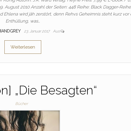
er König Autorin: J.R. Ward Verlag: Heyne Preis: 7,99 € E-Book / 
. August 2010 Anzahl der Seiten: 448 Reihe: Black Dagger-Reihe
 Ehlena wird jäh zerstört, denn Rehvs Geheimnis steht kurz vor 
Enthüllung, was…
NIANDGREY
23. Januar 2017
Aus
Weiterlesen
n] „Die Besagten“
Bücher