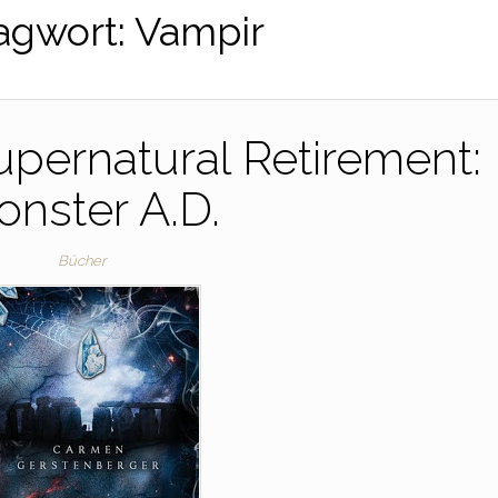
agwort:
Vampir
upernatural Retirement:
nster A.D.
Bücher