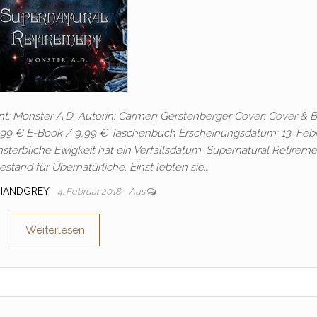
ent: Monster A.D. Autorin: Carmen Gerstenberger Cover: Cover & 
99 € E-Book / 9,99 € Taschenbuch Erscheinungsdatum: 13. Feb
nsterbliche Ewigkeit hat ein Verfallsdatum. Supernatural Retireme
hestand für Übernatürliche. Einst lebten sie…
NIANDGREY
4. Februar 2018
Aus
Weiterlesen