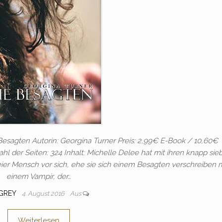
 Besagten Autorin: Georgina Turner Preis: 2,99€ E-Book / 10,60€
l der Seiten: 324 Inhalt: Michelle Delee hat mit ihren knapp si
eier Mensch vor sich, ehe sie sich einem Besagten verschreiben 
einem Vampir, der…
GREY
4. August 2016
Aus
Weiterlesen