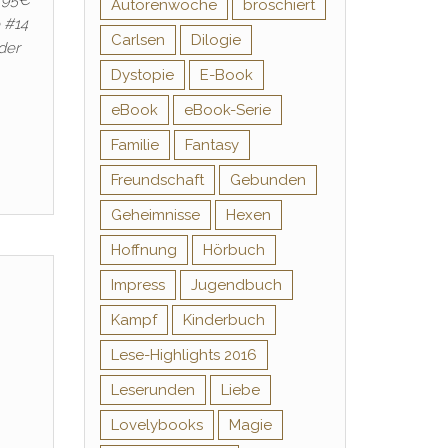
8,95€
Autorenwoche
broschiert
 #14
Carlsen
Dilogie
der
Dystopie
E-Book
eBook
eBook-Serie
Familie
Fantasy
Freundschaft
Gebunden
Geheimnisse
Hexen
Hoffnung
Hörbuch
Impress
Jugendbuch
Kampf
Kinderbuch
Lese-Highlights 2016
Leserunden
Liebe
Lovelybooks
Magie