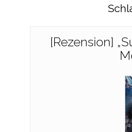
Schl
[Rezension] „S
Mo