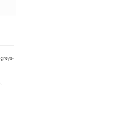
greys-
.