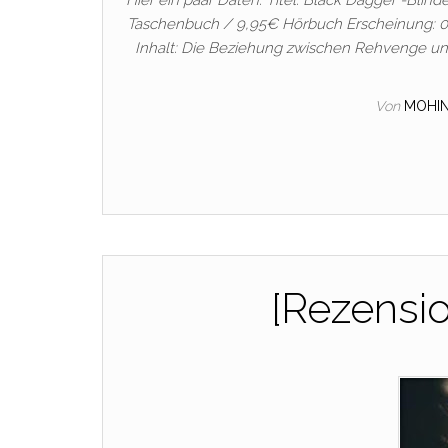
Hier ein paar Daten: Titel: Black Dagger -Blind
Taschenbuch / 9,95€ Hörbuch Erscheinung: 09
Inhalt: Die Beziehung zwischen Rehvenge und
Von
MOHI
[Rezensio