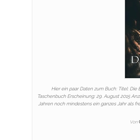
Hier ein paar Daten zum Buch: Titel: Die
Taschenbuch Erscheinung: 29. August 2015 Anzah
Jahren noch mindestens ein ganzes Jahr als fr
Von