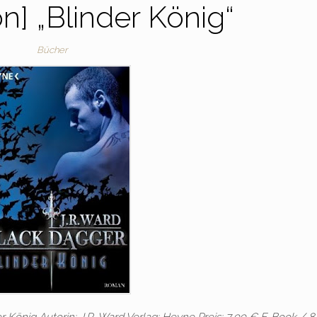
n] „Blinder König“
Bücher