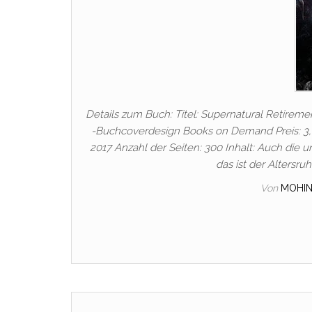
Details zum Buch: Titel: Supernatural Retirem
-Buchcoverdesign Books on Demand Preis: 3,
2017 Anzahl der Seiten: 300 Inhalt: Auch die u
das ist der Altersru
Von
MOHI