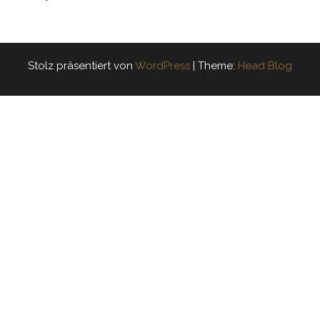
Stolz präsentiert von
WordPress
|
Theme:
Head Blog