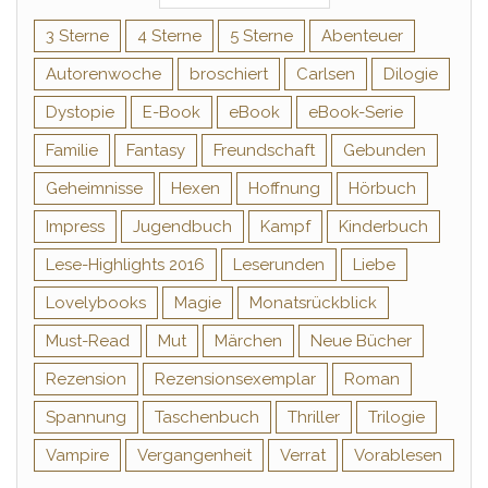
3 Sterne
4 Sterne
5 Sterne
Abenteuer
Autorenwoche
broschiert
Carlsen
Dilogie
Dystopie
E-Book
eBook
eBook-Serie
Familie
Fantasy
Freundschaft
Gebunden
Geheimnisse
Hexen
Hoffnung
Hörbuch
Impress
Jugendbuch
Kampf
Kinderbuch
Lese-Highlights 2016
Leserunden
Liebe
Lovelybooks
Magie
Monatsrückblick
Must-Read
Mut
Märchen
Neue Bücher
Rezension
Rezensionsexemplar
Roman
Spannung
Taschenbuch
Thriller
Trilogie
Vampire
Vergangenheit
Verrat
Vorablesen