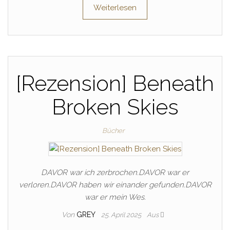
Weiterlesen
[Rezension] Beneath
Broken Skies
Bücher
DAVOR war ich zerbrochen.DAVOR war er
verloren.DAVOR haben wir einander gefunden.DAVOR
war er mein Wes.
Von
GREY
25. April 2025
Aus