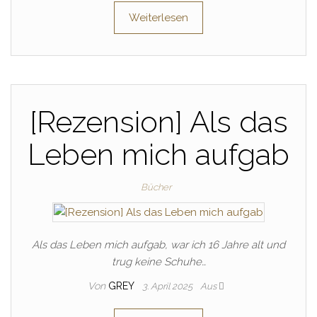
Weiterlesen
[Rezension] Als das
Leben mich aufgab
Bücher
Als das Leben mich aufgab, war ich 16 Jahre alt und
trug keine Schuhe…
Von
GREY
3. April 2025
Aus