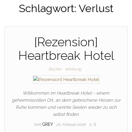
Schlagwort:
Verlust
[Rezension]
Heartbreak Hotel
Bücher
Werbung
Willkommen im Heartbreak Hotel – einem
geheimnisvollen Ort, an dem gebrochene Herzen zur
Ruhe kommen und verirrte Seelen wieder zu sich
selbst finden.
Von
GREY
20. Februar 2026
0