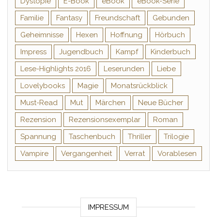
Dystopie
E-Book
eBook
eBook-Serie
Familie
Fantasy
Freundschaft
Gebunden
Geheimnisse
Hexen
Hoffnung
Hörbuch
Impress
Jugendbuch
Kampf
Kinderbuch
Lese-Highlights 2016
Leserunden
Liebe
Lovelybooks
Magie
Monatsrückblick
Must-Read
Mut
Märchen
Neue Bücher
Rezension
Rezensionsexemplar
Roman
Spannung
Taschenbuch
Thriller
Trilogie
Vampire
Vergangenheit
Verrat
Vorablesen
IMPRESSUM