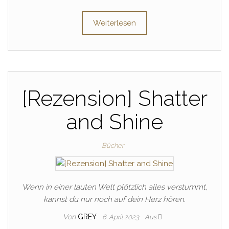
Weiterlesen
[Rezension] Shatter
and Shine
Bücher
Wenn in einer lauten Welt plötzlich alles verstummt,
kannst du nur noch auf dein Herz hören.
Von
GREY
6. April 2023
Aus