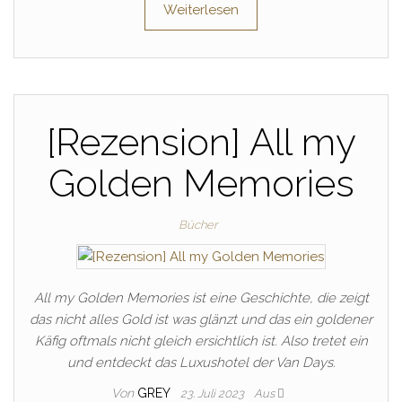
Weiterlesen
[Rezension] All my
Golden Memories
Bücher
All my Golden Memories ist eine Geschichte, die zeigt
das nicht alles Gold ist was glänzt und das ein goldener
Käfig oftmals nicht gleich ersichtlich ist. Also tretet ein
und entdeckt das Luxushotel der Van Days.
Von
GREY
23. Juli 2023
Aus