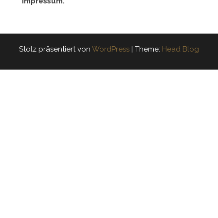
Impressum.
Stolz präsentiert von
WordPress
|
Theme:
Head Blog