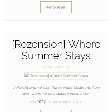
Weiterlesen
[Rezension] Where
Summer Stays
Bücher
Werbung
Vielleicht sind wir nicht füreinander bestimmt. Aber
was, wenn wir es trotzdem versuchen?
Von
GREY
2. Januar 2026
Aus