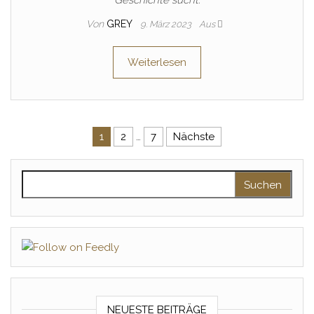
Geschichte sucht.
Von
GREY
9. März 2023
Aus
Weiterlesen
Seitennummerierung der Beitr
1
2
…
7
Nächste
Suchen nach:
NEUESTE BEITRÄGE