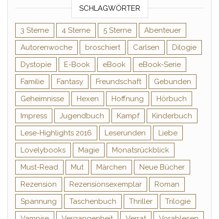
SCHLAGWÖRTER
3 Sterne
4 Sterne
5 Sterne
Abenteuer
Autorenwoche
broschiert
Carlsen
Dilogie
Dystopie
E-Book
eBook
eBook-Serie
Familie
Fantasy
Freundschaft
Gebunden
Geheimnisse
Hexen
Hoffnung
Hörbuch
Impress
Jugendbuch
Kampf
Kinderbuch
Lese-Highlights 2016
Leserunden
Liebe
Lovelybooks
Magie
Monatsrückblick
Must-Read
Mut
Märchen
Neue Bücher
Rezension
Rezensionsexemplar
Roman
Spannung
Taschenbuch
Thriller
Trilogie
Vampire
Vergangenheit
Verrat
Vorablesen