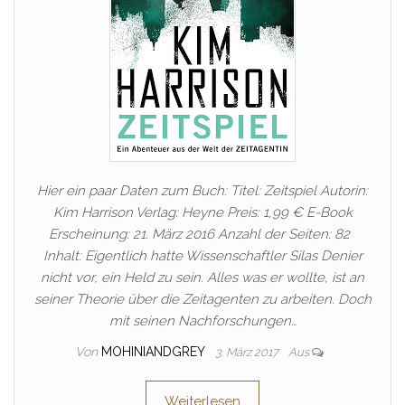
Hier ein paar Daten zum Buch: Titel: Zeitspiel Autorin:
Kim Harrison Verlag: Heyne Preis: 1,99 € E-Book
Erscheinung: 21. März 2016 Anzahl der Seiten: 82
Inhalt: Eigentlich hatte Wissenschaftler Silas Denier
nicht vor, ein Held zu sein. Alles was er wollte, ist an
seiner Theorie über die Zeitagenten zu arbeiten. Doch
mit seinen Nachforschungen…
Von
MOHINIANDGREY
3. März 2017
Aus
Weiterlesen