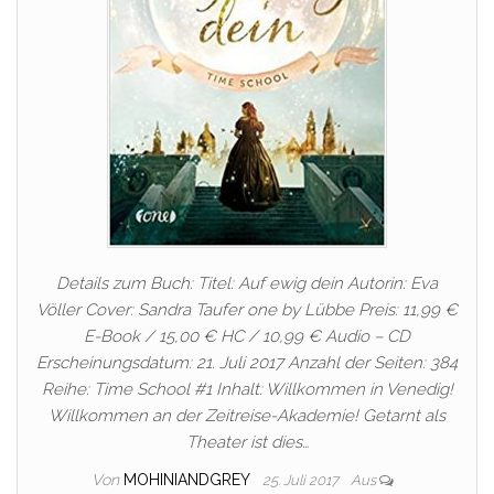
Details zum Buch: Titel: Auf ewig dein Autorin: Eva
Völler Cover: Sandra Taufer one by Lübbe Preis: 11,99 €
E-Book / 15,00 € HC / 10,99 € Audio – CD
Erscheinungsdatum: 21. Juli 2017 Anzahl der Seiten: 384
Reihe: Time School #1 Inhalt: Willkommen in Venedig!
Willkommen an der Zeitreise-Akademie! Getarnt als
Theater ist dies…
Von
MOHINIANDGREY
25. Juli 2017
Aus