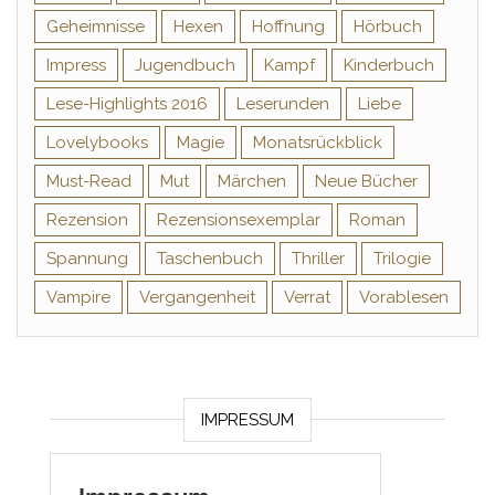
Geheimnisse
Hexen
Hoffnung
Hörbuch
Impress
Jugendbuch
Kampf
Kinderbuch
Lese-Highlights 2016
Leserunden
Liebe
Lovelybooks
Magie
Monatsrückblick
Must-Read
Mut
Märchen
Neue Bücher
Rezension
Rezensionsexemplar
Roman
Spannung
Taschenbuch
Thriller
Trilogie
Vampire
Vergangenheit
Verrat
Vorablesen
IMPRESSUM