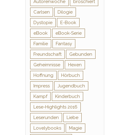
Autorenwoche
broschiert
Carlsen
Dilogie
Dystopie
E-Book
eBook
eBook-Serie
Familie
Fantasy
Freundschaft
Gebunden
Geheimnisse
Hexen
Hoffnung
Hörbuch
Impress
Jugendbuch
Kampf
Kinderbuch
Lese-Highlights 2016
Leserunden
Liebe
Lovelybooks
Magie