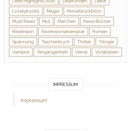
Lese-Highlights 2016
Leserunden
Liebe
Lovelybooks
Magie
Monatsrückblick
Must-Read
Mut
Märchen
Neue Bücher
Rezension
Rezensionsexemplar
Roman
Spannung
Taschenbuch
Thriller
Trilogie
Vampire
Vergangenheit
Verrat
Vorablesen
IMPRESSUM
Impressum