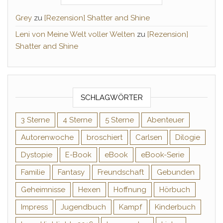
Grey
zu
[Rezension] Shatter and Shine
Leni von Meine Welt voller Welten
zu
[Rezension]
Shatter and Shine
SCHLAGWÖRTER
3 Sterne
4 Sterne
5 Sterne
Abenteuer
Autorenwoche
broschiert
Carlsen
Dilogie
Dystopie
E-Book
eBook
eBook-Serie
Familie
Fantasy
Freundschaft
Gebunden
Geheimnisse
Hexen
Hoffnung
Hörbuch
Impress
Jugendbuch
Kampf
Kinderbuch