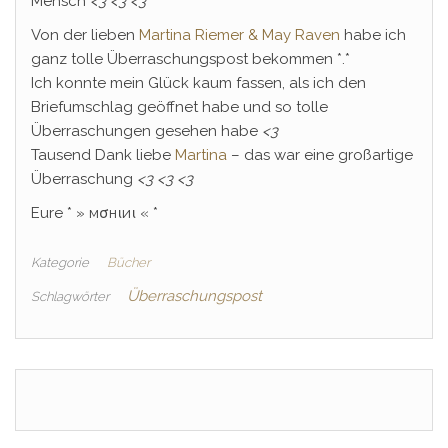
Mensch
<3
<3
<3
Von der lieben
Martina Riemer & May Raven
habe ich
ganz tolle Überraschungspost bekommen *.*
Ich konnte mein Glück kaum fassen, als ich den
Briefumschlag geöffnet habe und so tolle
Überraschungen gesehen habe
<3
Tausend Dank liebe
Martina
– das war eine großartige
Überraschung
<3
<3
<3
Eure * » мσнιиι « *
Kategorie
Bücher
Überraschungspost
Schlagwörter