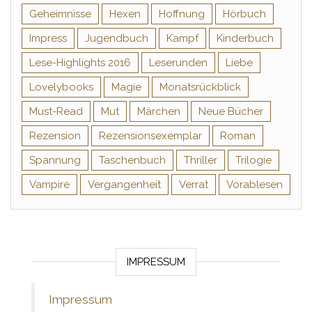
Geheimnisse
Hexen
Hoffnung
Hörbuch
Impress
Jugendbuch
Kampf
Kinderbuch
Lese-Highlights 2016
Leserunden
Liebe
Lovelybooks
Magie
Monatsrückblick
Must-Read
Mut
Märchen
Neue Bücher
Rezension
Rezensionsexemplar
Roman
Spannung
Taschenbuch
Thriller
Trilogie
Vampire
Vergangenheit
Verrat
Vorablesen
IMPRESSUM
Impressum