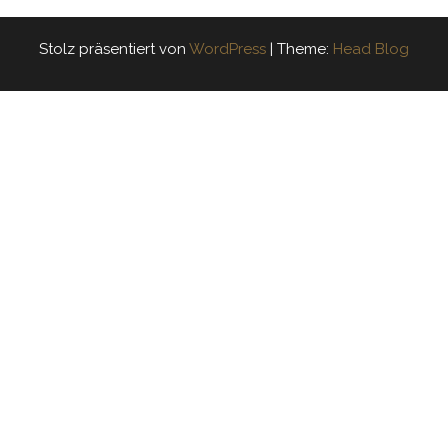
Stolz präsentiert von
WordPress
|
Theme:
Head Blog