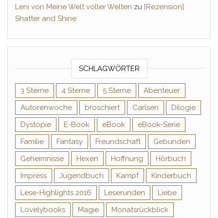
Leni von Meine Welt voller Welten
zu
[Rezension]
Shatter and Shine
SCHLAGWÖRTER
3 Sterne
4 Sterne
5 Sterne
Abenteuer
Autorenwoche
broschiert
Carlsen
Dilogie
Dystopie
E-Book
eBook
eBook-Serie
Familie
Fantasy
Freundschaft
Gebunden
Geheimnisse
Hexen
Hoffnung
Hörbuch
Impress
Jugendbuch
Kampf
Kinderbuch
Lese-Highlights 2016
Leserunden
Liebe
Lovelybooks
Magie
Monatsrückblick