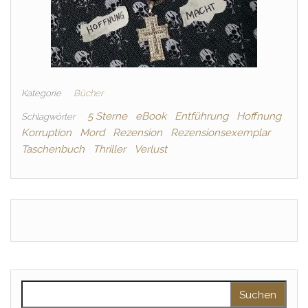
Kategorie
Bücher
5 Sterne
eBook
Entführung
Hoffnung
Schlagwörter
Korruption
Mord
Rezension
Rezensionsexemplar
Taschenbuch
Thriller
Verlust
Suchen nach: