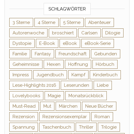
SCHLAGWÖRTER
3 Sterne
4 Sterne
5 Sterne
Abenteuer
Autorenwoche
broschiert
Carlsen
Dilogie
Dystopie
E-Book
eBook
eBook-Serie
Familie
Fantasy
Freundschaft
Gebunden
Geheimnisse
Hexen
Hoffnung
Hörbuch
Impress
Jugendbuch
Kampf
Kinderbuch
Lese-Highlights 2016
Leserunden
Liebe
Lovelybooks
Magie
Monatsrückblick
Must-Read
Mut
Märchen
Neue Bücher
Rezension
Rezensionsexemplar
Roman
Spannung
Taschenbuch
Thriller
Trilogie