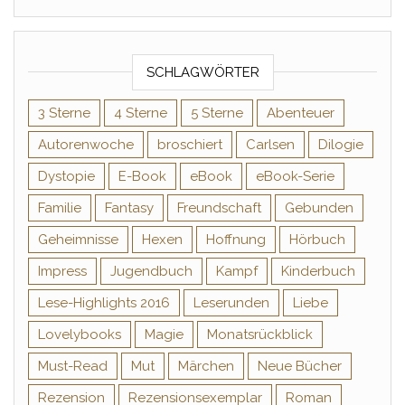
SCHLAGWÖRTER
3 Sterne
4 Sterne
5 Sterne
Abenteuer
Autorenwoche
broschiert
Carlsen
Dilogie
Dystopie
E-Book
eBook
eBook-Serie
Familie
Fantasy
Freundschaft
Gebunden
Geheimnisse
Hexen
Hoffnung
Hörbuch
Impress
Jugendbuch
Kampf
Kinderbuch
Lese-Highlights 2016
Leserunden
Liebe
Lovelybooks
Magie
Monatsrückblick
Must-Read
Mut
Märchen
Neue Bücher
Rezension
Rezensionsexemplar
Roman