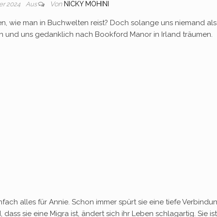
Von
NICKY MOHINI
er 2024
Aus
en, wie man in Buchwelten reist? Doch solange uns niemand als
esen und uns gedanklich nach Bookford Manor in Irland träumen.
ach alles für Annie. Schon immer spürt sie eine tiefe Verbindu
dass sie eine Migra ist, ändert sich ihr Leben schlagartig. Sie is