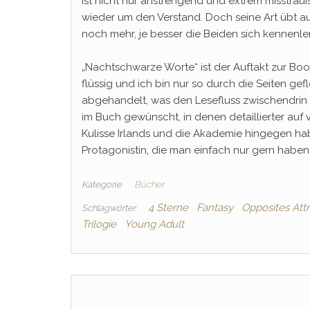
ist nicht nur anstrengend und extrem misstra
wieder um den Verstand. Doch seine Art übt a
noch mehr, je besser die Beiden sich kennenle
„Nachtschwarze Worte“ ist der Auftakt zur Bookf
flüssig und ich bin nur so durch die Seiten g
abgehandelt, was den Lesefluss zwischendrin e
im Buch gewünscht, in denen detaillierter auf
Kulisse Irlands und die Akademie hingegen habe
Protagonistin, die man einfach nur gern haben
Kategorie
Bücher
4 Sterne
Fantasy
Opposites Att
Schlagwörter
Trilogie
Young Adult