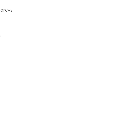
greys-
.