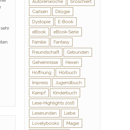
mer
Autorenwoche
broschiert
r
Carlsen
Dilogie
Dystopie
E-Book
 sehr
eBook
eBook-Serie
iten
Familie
Fantasy
Freundschaft
Gebunden
Geheimnisse
Hexen
Hoffnung
Hörbuch
Impress
Jugendbuch
Kampf
Kinderbuch
Lese-Highlights 2016
Leserunden
Liebe
Lovelybooks
Magie