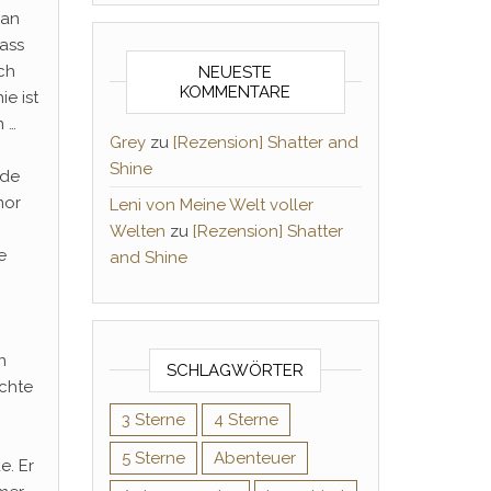
man
dass
ch
NEUESTE
KOMMENTARE
e ist
n …
Grey
zu
[Rezension] Shatter and
Shine
rde
nor
Leni von Meine Welt voller
Welten
zu
[Rezension] Shatter
e
and Shine
n
SCHLAGWÖRTER
echte
3 Sterne
4 Sterne
5 Sterne
Abenteuer
e. Er