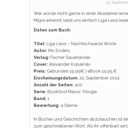
25. Septemb
Wer würde nicht gerne in einer Akademie lern
Migra erkennt, lasst uns einfach Liga Lexis l
Daten zum Buch:
Titel:
Liga Lexis – Nachtschwarze Worte
Autor:
Mo Enders
Verlag:
Fischer Sauerländer
Cover:
Alexander Kopainski
Preis:
Gebunden 19,99€ | eBook 14,95 €
Erscheinungsdatum:
25. September 2024
Anzahl der Seiten:
400
Serie:
Bookford Manor Trilogie
Band:
1
Bewertung:
4 Sterne
In Bücher und Geschichten abzutauchen ist einf
zum geschriebenen Wort. Als ihr offenbart wird, 