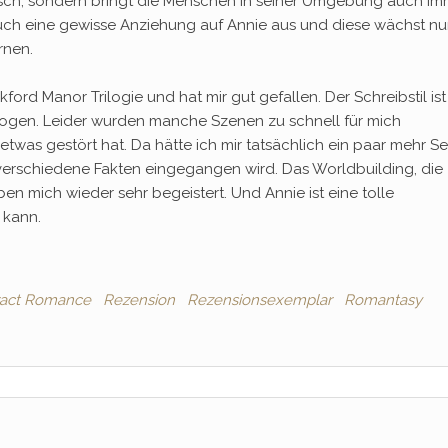
uisch, sondern bringt die Menschen in seiner Umgebung auch im
uch eine gewisse Anziehung auf Annie aus und diese wächst nu
rnen.
ord Manor Trilogie und hat mir gut gefallen. Der Schreibstil ist
eflogen. Leider wurden manche Szenen zu schnell für mich
twas gestört hat. Da hätte ich mir tatsächlich ein paar mehr Se
 verschiedene Fakten eingegangen wird. Das Worldbuilding, die
n mich wieder sehr begeistert. Und Annie ist eine tolle
 kann.
ract Romance
Rezension
Rezensionsexemplar
Romantasy