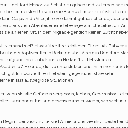
m in Bookford Manor zur Schule zu gehen und zu lernen, wie 
on bei ihrer ersten Reise in eine Buchwelt muss sie feststellen, 
s dann Caspian de Vries, ihre verdammt gutaussehende, aber au
, wird aus dem Abenteuer eine lebensgefährliche Situation. Anni
s sie an einen Ort, in dem Migras eigentlich keinen Zutritt habe
ra ist. Niemand weiß etwas über ihre leiblichen Eltern. Als Baby wu
ei ihrer Adoptivmutter in Berlin geführt. Als sie in Bookford Ma
 ihr aufgrund ihrer unbekannten Herkunft viel Misstrauen
Akademie 2 Freunde, die sie unterstützen und ihr immer zur Seit
rklich gut tun würde. Ihren Liebsten gegenüber ist sie sehr
gerne in fast ausweglose Situationen.
nen kann sie alle Gefahren vergessen, lachen, Geheimnisse teile
alles füreinander tun und beweisen immer wieder, wie wichtig 
u Beginn der Geschichte sind Annie und er ziemlich beste Feind