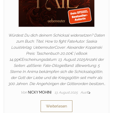
Würdest Du dich deinem Schicksal widersetzen? Daten
zum Buch: Titel: How to fight FateAutor: Saskia
LouisVerlag: UeberreuterCover: Alexander Kopainski
Preis: Taschenbuch 20,00€ | eBook
14,99€Erscheinungsdatum: 13. August 2025Anzahl der
Seiten: 416Serie: Fate-DilogieBand: 1Bewertung: 5
Sterne In Anima bekämpfen sich die Schicksalsgöttin,
der Gott der Liebe und die Kriegsgöttin seit mehr als
300 Jahren. Die Angehörigen der Götterorden besitzen…
Von
NICKY MOHINI
13. August 2025
Aus
Weiterlesen