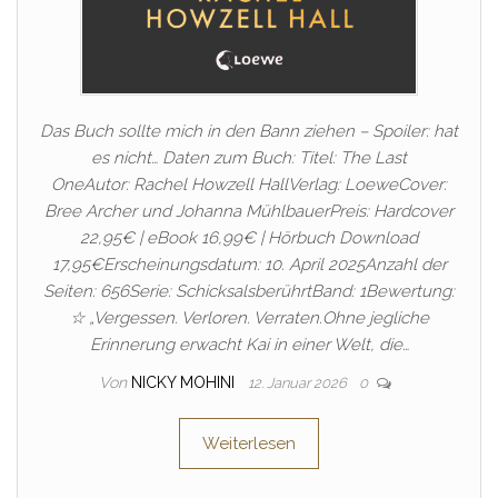
Das Buch sollte mich in den Bann ziehen – Spoiler: hat
es nicht… Daten zum Buch: Titel: The Last
OneAutor: Rachel Howzell HallVerlag: LoeweCover:
Bree Archer und Johanna MühlbauerPreis: Hardcover
22,95€ | eBook 16,99€ | Hörbuch Download
17,95€Erscheinungsdatum: 10. April 2025Anzahl der
Seiten: 656Serie: SchicksalsberührtBand: 1Bewertung:
☆ „Vergessen. Verloren. Verraten.Ohne jegliche
Erinnerung erwacht Kai in einer Welt, die…
Von
NICKY MOHINI
12. Januar 2026
0
Weiterlesen