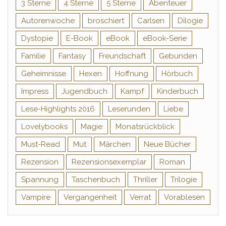
3 Sterne
4 Sterne
5 Sterne
Abenteuer
Autorenwoche
broschiert
Carlsen
Dilogie
Dystopie
E-Book
eBook
eBook-Serie
Familie
Fantasy
Freundschaft
Gebunden
Geheimnisse
Hexen
Hoffnung
Hörbuch
Impress
Jugendbuch
Kampf
Kinderbuch
Lese-Highlights 2016
Leserunden
Liebe
Lovelybooks
Magie
Monatsrückblick
Must-Read
Mut
Märchen
Neue Bücher
Rezension
Rezensionsexemplar
Roman
Spannung
Taschenbuch
Thriller
Trilogie
Vampire
Vergangenheit
Verrat
Vorablesen