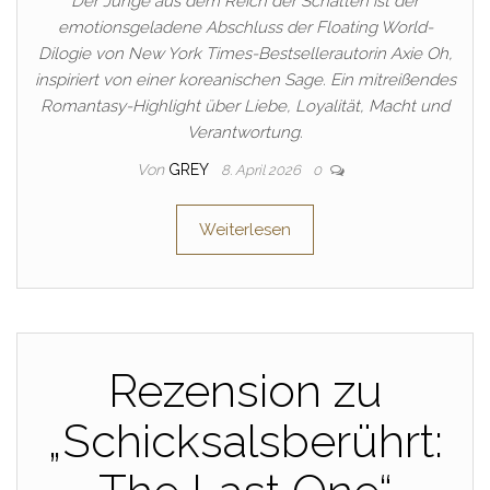
Der Junge aus dem Reich der Schatten ist der
emotionsgeladene Abschluss der Floating World-
Dilogie von New York Times-Bestsellerautorin Axie Oh,
inspiriert von einer koreanischen Sage. Ein mitreißendes
Romantasy-Highlight über Liebe, Loyalität, Macht und
Verantwortung.
Von
GREY
8. April 2026
0
Weiterlesen
Rezension zu
„Schicksalsberührt: