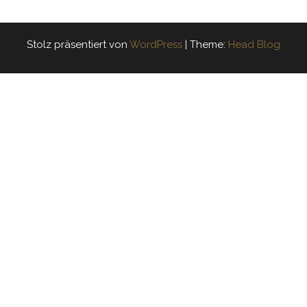
Stolz präsentiert von
WordPress
|
Theme:
Head Blog