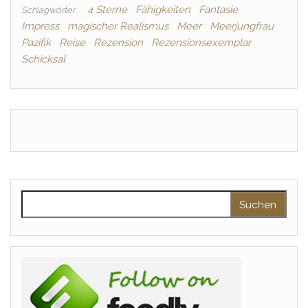
4 Sterne
Fähigkeiten
Fantasie
Schlagwörter
Impress
magischer Realismus
Meer
Meerjungfrau
Pazifik
Reise
Rezension
Rezensionsexemplar
Schicksal
Suchen nach: