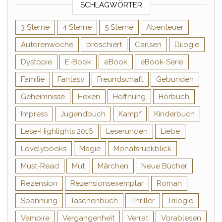
SCHLAGWÖRTER
3 Sterne
4 Sterne
5 Sterne
Abenteuer
Autorenwoche
broschiert
Carlsen
Dilogie
Dystopie
E-Book
eBook
eBook-Serie
Familie
Fantasy
Freundschaft
Gebunden
Geheimnisse
Hexen
Hoffnung
Hörbuch
Impress
Jugendbuch
Kampf
Kinderbuch
Lese-Highlights 2016
Leserunden
Liebe
Lovelybooks
Magie
Monatsrückblick
Must-Read
Mut
Märchen
Neue Bücher
Rezension
Rezensionsexemplar
Roman
Spannung
Taschenbuch
Thriller
Trilogie
Vampire
Vergangenheit
Verrat
Vorablesen