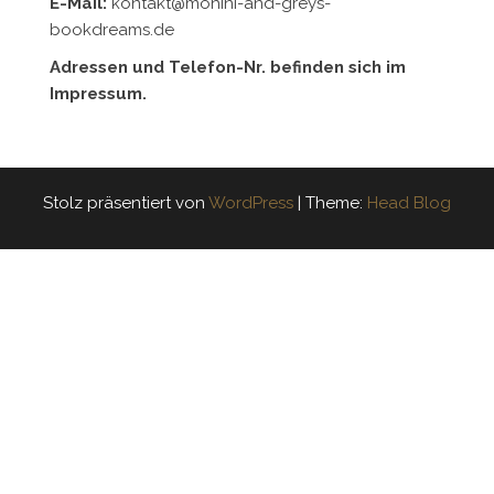
E-Mail:
kontakt@mohini-and-greys-
bookdreams.de
Adressen und Telefon-Nr. befinden sich im
Impressum.
Stolz präsentiert von
WordPress
|
Theme:
Head Blog