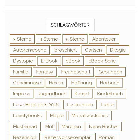
SCHLAGWÖRTER
3 Sterne
4 Sterne
5 Sterne
Abenteuer
Autorenwoche
broschiert
Carlsen
Dilogie
Dystopie
E-Book
eBook
eBook-Serie
Familie
Fantasy
Freundschaft
Gebunden
Geheimnisse
Hexen
Hoffnung
Hörbuch
Impress
Jugendbuch
Kampf
Kinderbuch
Lese-Highlights 2016
Leserunden
Liebe
Lovelybooks
Magie
Monatsrückblick
Must-Read
Mut
Märchen
Neue Bücher
Rezension
Rezensionsexemplar
Roman