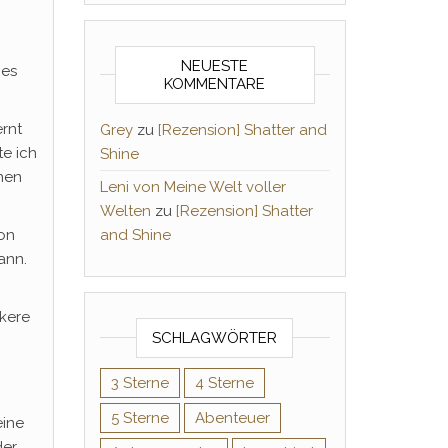
NEUESTE
hes
KOMMENTARE
ernt
Grey
zu
[Rezension] Shatter and
te ich
Shine
inen
Leni von Meine Welt voller
Welten
zu
[Rezension] Shatter
von
and Shine
ann.
ckere
SCHLAGWÖRTER
3 Sterne
4 Sterne
5 Sterne
Abenteuer
eine
der