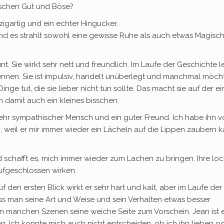
ischen Gut und Böse?
igartig und ein echter Hingucker.
und es strahlt sowohl eine gewisse Ruhe als auch etwas Magisc
nt. Sie wirkt sehr nett und freundlich. Im Laufe der Geschichte l
ennen. Sie ist impulsiv, handelt unüberlegt und manchmal möch
nge tut, die sie lieber nicht tun sollte. Das macht sie auf der e
h damit auch ein kleines bisschen.
n sehr sympathischer Mensch und ein guter Freund. Ich habe ihn 
, weil er mir immer wieder ein Lächeln auf die Lippen zaubern k
und schafft es, mich immer wieder zum Lachen zu bringen. Ihre lo
ufgeschlossen wirken.
f den ersten Blick wirkt er sehr hart und kalt, aber im Laufe der
ss man seine Art und Weise und sein Verhalten etwas besser
 manchen Szenen seine weiche Seite zum Vorschein. Jean ist 
n. Ich konnte mich auch nicht entscheiden, ob ich ihn lieben o