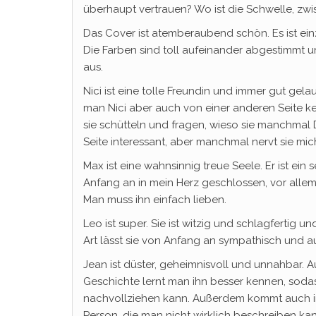
überhaupt vertrauen? Wo ist die Schwelle, zw
Das Cover ist atemberaubend schön. Es ist einz
Die Farben sind toll aufeinander abgestimmt 
aus.
Nici ist eine tolle Freundin und immer gut gelau
man Nici aber auch von einer anderen Seite k
sie schütteln und fragen, wieso sie manchmal Di
Seite interessant, aber manchmal nervt sie mic
Max ist eine wahnsinnig treue Seele. Er ist ei
Anfang an in mein Herz geschlossen, vor allem
Man muss ihn einfach lieben.
Leo ist super. Sie ist witzig und schlagfertig 
Art lässt sie von Anfang an sympathisch und a
Jean ist düster, geheimnisvoll und unnahbar. Au
Geschichte lernt man ihn besser kennen, soda
nachvollziehen kann. Außerdem kommt auch in
Person, die man nicht wirklich beschreiben kan