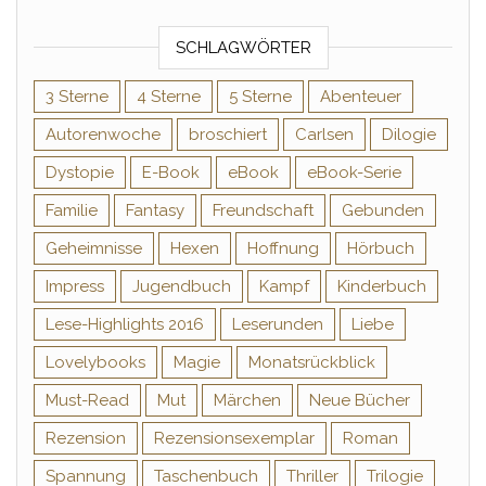
SCHLAGWÖRTER
3 Sterne
4 Sterne
5 Sterne
Abenteuer
Autorenwoche
broschiert
Carlsen
Dilogie
Dystopie
E-Book
eBook
eBook-Serie
Familie
Fantasy
Freundschaft
Gebunden
Geheimnisse
Hexen
Hoffnung
Hörbuch
Impress
Jugendbuch
Kampf
Kinderbuch
Lese-Highlights 2016
Leserunden
Liebe
Lovelybooks
Magie
Monatsrückblick
Must-Read
Mut
Märchen
Neue Bücher
Rezension
Rezensionsexemplar
Roman
Spannung
Taschenbuch
Thriller
Trilogie