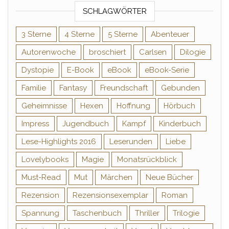
SCHLAGWÖRTER
3 Sterne
4 Sterne
5 Sterne
Abenteuer
Autorenwoche
broschiert
Carlsen
Dilogie
Dystopie
E-Book
eBook
eBook-Serie
Familie
Fantasy
Freundschaft
Gebunden
Geheimnisse
Hexen
Hoffnung
Hörbuch
Impress
Jugendbuch
Kampf
Kinderbuch
Lese-Highlights 2016
Leserunden
Liebe
Lovelybooks
Magie
Monatsrückblick
Must-Read
Mut
Märchen
Neue Bücher
Rezension
Rezensionsexemplar
Roman
Spannung
Taschenbuch
Thriller
Trilogie