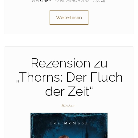
Von
GREY
17. November 2018
Aus
Weiterlesen
Rezension zu
„Thorns: Der Fluch
der Zeit“
Bücher