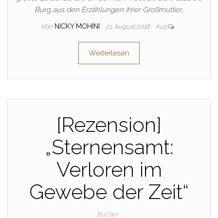
Burg aus den Erzählungen ihrer Großmutter…
Von
NICKY MOHINI
21. August 2018
Aus
Weiterlesen
[Rezension]
„Sternensamt:
Verloren im
Gewebe der Zeit“
Bücher