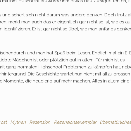
it ihm. Es scheint als würde ihm etwas das Rückgrat fehlen, f
rs und schert sich nicht darum was andere denken. Doch trotz a
en, merkt man auch das er eigentlich gar nicht so ist, wie es au
m identifizieren. Er ist gar nicht so übel, wie man anfangs denke
zwischendurch und man hat Spaß beim Lesen. Endlich mal ein E
ebte Mädchen ist oder plötzlich gut in allem. Für mich ist es
it ganz normalen Highschool Problemen zu kämpfen hat, neb
ntergrund. Die Geschichte wartet nun nicht mit allzu grossen 
e Momente, die neugierig auf mehr machen. Alles in allem eine 
rost
Mythen
Rezension
Rezensionsexemplar
übernatürliche