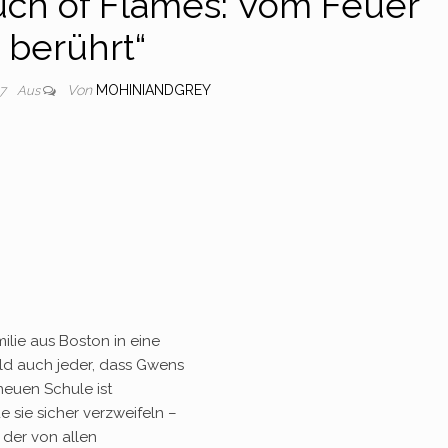
uch of Flames: Vom Feuer
berührt“
Von
MOHINIANDGREY
17
Aus
ilie aus Boston in eine
ald auch jeder, dass Gwens
neuen Schule ist
e sie sicher verzweifeln –
 der von allen