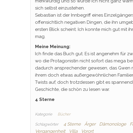
merkwürdig und so wurde ich nicht ganz warm m
sich selbst einzustehen.
Sebastian ist der Innbegriff eines Einzelgänge
offensichtlich negativen Dingen, die ihn umgeb
ersten Blick scheint. Ich konnte mich gut mit ih
mag.
Meine Meinung:
Ich finde das Buch gut. Es ist angenehm für 
wo die Protagonistin nicht sofort das mega beli
dadurch ansprechender gewesen, das Gwen m
ihrem doch etwas außergewöhnlichen Familienhi
Twists auf, doch trotzdessen gibt es spannend
Geschichte, die schön zu lesen war.
4 Sterne
Kategorie
Bücher
4 Sterne
Ärger
Dämonologe
F
Schlagwörter
Vergangenheit
Villa
Vorort