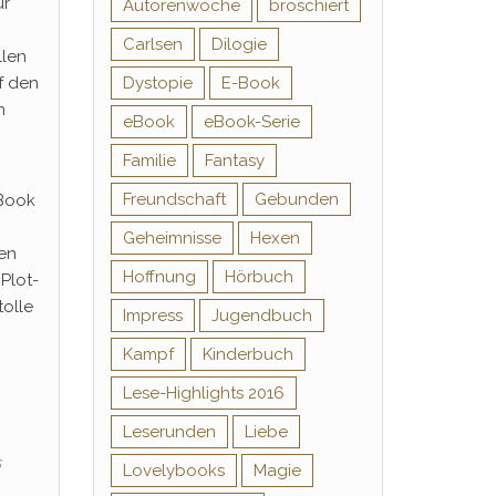
ür
Autorenwoche
broschiert
Carlsen
Dilogie
llen
f den
Dystopie
E-Book
n
eBook
eBook-Serie
Familie
Fantasy
Freundschaft
Gebunden
-Book
Geheimnisse
Hexen
en
Hoffnung
Hörbuch
Plot-
tolle
Impress
Jugendbuch
Kampf
Kinderbuch
Lese-Highlights 2016
Leserunden
Liebe
s
Lovelybooks
Magie