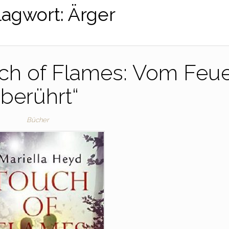
lagwort:
Ärger
uch of Flames: Vom Feu
berührt“
Bücher