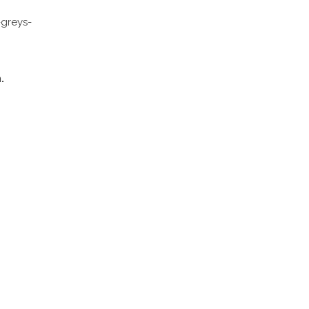
greys-
.