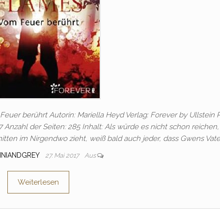
euer berührt Autorin: Mariella Heyd Verlag: Forever by Ullstein P
Anzahl der Seiten: 285 Inhalt: Als würde es nicht schon reichen,
 mitten im Nirgendwo zieht, weiß bald auch jeder, dass Gwens Vate
INIANDGREY
27. Mai 2017
Aus
Weiterlesen