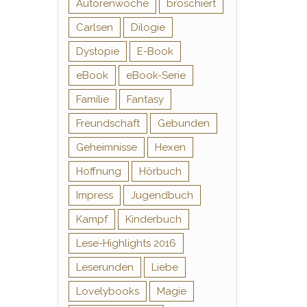
Autorenwoche
broschiert
Carlsen
Dilogie
Dystopie
E-Book
eBook
eBook-Serie
Familie
Fantasy
Freundschaft
Gebunden
Geheimnisse
Hexen
Hoffnung
Hörbuch
Impress
Jugendbuch
Kampf
Kinderbuch
Lese-Highlights 2016
Leserunden
Liebe
Lovelybooks
Magie