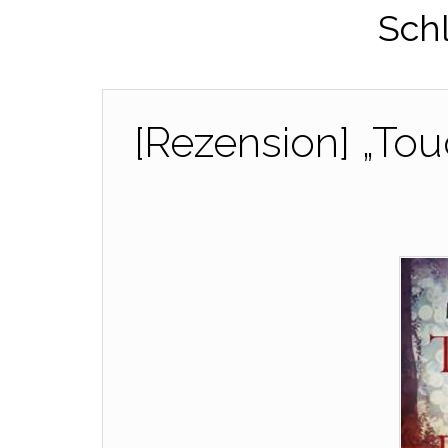
Sch
[Rezension] „To