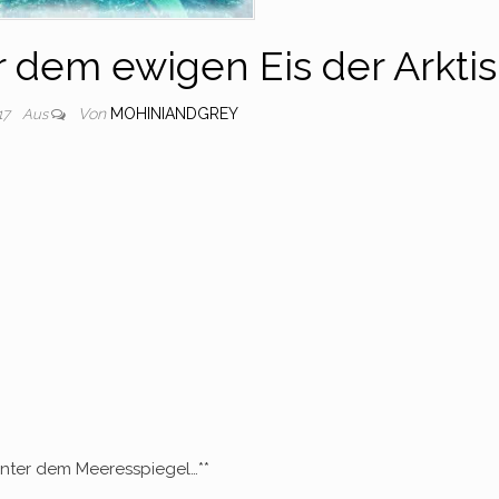
r dem ewigen Eis der Arktis
Von
MOHINIANDGREY
17
Aus
nter dem Meeresspiegel…**