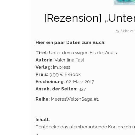
[Rezension] „Unte
15. März 20
Hier ein paar Daten zum Buch:
Titel:
Unter dem ewigen Eis der Arktis
Autorin:
Valentina Fast
Verlag:
Im.press
Preis:
3,99 € E-Book
Erscheinung:
02. März 2017
Anzahl der Seiten:
337
Reihe:
MeeresWeltenSaga #1
Inhalt:
**Entdecke das atemberaubende Königreich u