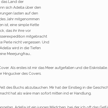
n das Land der
nn sich Adella über den
rungen lasten auf den
 jedes Jahr mitgenommen
n ist, eine simple Kette
k, das ihr ihre vor
sserexpedition mitgebracht
e Perle nicht vergessen. Und
Adella wird in die Tiefen
eine Meerjungfrau…
r. Als erstes ist mir das Meer aufgefallen und die Eiskristalle.
ner Hingucker des Covers.
 Welt des Buchs abzutauchen. Mir hat der Einstieg in die Geschic
macht hat als wäre man sofort mitten ind er Handlung.
getan. Adella ist ein junges Mädchen, bei der ich oft das Gefü