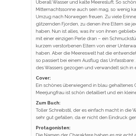
Überall Wasser und kalte Meeresluft. So schö
Mitternachtssonne auch sein mag, so wenig ka
Umzug nach Norwegen freuen. Zu viele Erinne
glitzernden Fjorden, zu denen ihre Eltern sie
haben. Nun ist alles, was ihr von ihnen gebliebe
mit einer einzigen Perle dran – ein Schmuckstüc
kurzem verstorbenen Eltern von einer Unterwa
haben. Aber die Meereswelt hat die entwendet
so passiert bei einem Ausflug das Unfassbare: 
des Wassers gezogen und verwandelt sich in 
Cover:
Ein schönes überwiegend in blau gehaltenes Cove
Meerjungfrau ist schön detailliert und ein klei
Zum Buch:
Toller Schreibstil, der es einfach macht in die
sehr gut gefallen, da er nicht den Eindruck ge
Protagonisten:
Die Namen der Charaktere haben es mir echt an