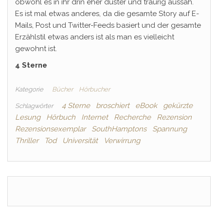
obwohl es in ihr drin eher düster und traurig aussah.
Es ist mal etwas anderes, da die gesamte Story auf E-
Mails, Post und Twitter-Feeds basiert und der gesamte
Erzählstil etwas anders ist als man es vielleicht
gewohnt ist.
4 Sterne
Kategorie
Bücher
Hörbucher
4 Sterne
broschiert
eBook
gekürzte
Schlagwörter
Lesung
Hörbuch
Internet
Recherche
Rezension
Rezensionsexemplar
SouthHamptons
Spannung
Thriller
Tod
Universität
Verwirrung