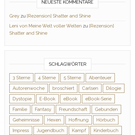
NEUESTE KOMMENTARE
Grey
zu
[Rezension] Shatter and Shine
Leni von Meine Welt voller Welten
zu
[Rezension]
Shatter and Shine
SCHLAGWÖRTER
3 Sterne
4 Sterne
5 Sterne
Abenteuer
Autorenwoche
broschiert
Carlsen
Dilogie
Dystopie
E-Book
eBook
eBook-Serie
Familie
Fantasy
Freundschaft
Gebunden
Geheimnisse
Hexen
Hoffnung
Hörbuch
Impress
Jugendbuch
Kampf
Kinderbuch