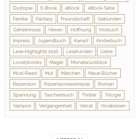
Dystopie
E-Book
eBook
eBook-Serie
Familie
Fantasy
Freundschaft
Gebunden
Geheimnisse
Hexen
Hoffnung
Hörbuch
Impress
Jugendbuch
Kampf
Kinderbuch
Lese-Highlights 2016
Leserunden
Liebe
Lovelybooks
Magie
Monatsrückblick
Must-Read
Mut
Märchen
Neue Bücher
Rezension
Rezensionsexemplar
Roman
Spannung
Taschenbuch
Thriller
Trilogie
Vampire
Vergangenheit
Verrat
Vorablesen