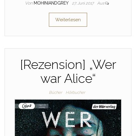
Von
MOHINIANDGREY
27. Juni 2017
Aus
Weiterlesen
[Rezension] „Wer
war Alice“
Bücher
Hörbucher