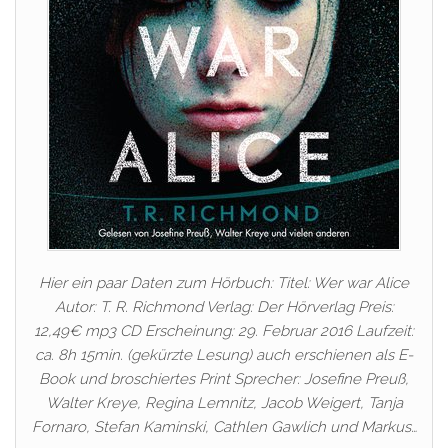
Hier ein paar Daten zum Hörbuch: Titel: Wer war Alice
Autor: T. R. Richmond Verlag: Der Hörverlag Preis:
12,49€ mp3 CD Erscheinung: 29. Februar 2016 Laufzeit:
ca. 8h 15min. (gekürzte Lesung) auch erschienen als E-
Book und broschiertes Print Sprecher: Josefine Preuß,
Walter Kreye, Regina Lemnitz, Jacob Weigert, Tanja
Fornaro, Stefan Kaminski, Cathlen Gawlich und Markus…