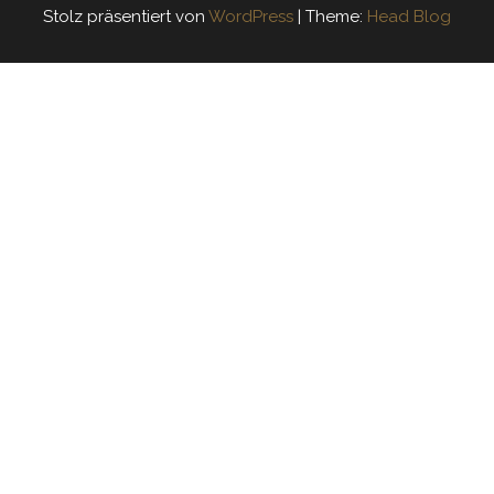
Stolz präsentiert von
WordPress
|
Theme:
Head Blog