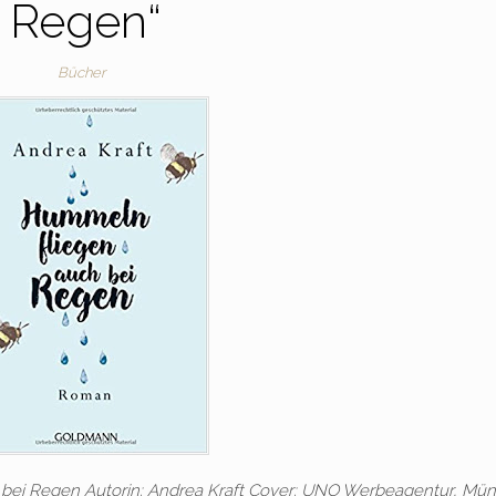
Regen“
Bücher
h bei Regen Autorin: Andrea Kraft Cover: UNO Werbeagentur, Mü