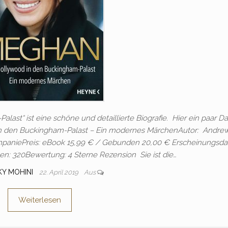
ast“ ist eine schöne und detaillierte Biografie. Hier ein paar D
in den Buckingham-Palast – Ein modernes MärchenAutor: Andre
paniePreis: eBook 15,99 € / Gebunden 20,00 € Erscheinungsda
ten: 320Bewertung: 4 Sterne Rezension Sie ist die…
KY MOHINI
22. April 2019
Aus
Weiterlesen