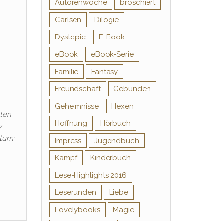
Autorenwoche
broschiert
Carlsen
Dilogie
Dystopie
E-Book
eBook
eBook-Serie
Familie
Fantasy
Freundschaft
Gebunden
Geheimnisse
Hexen
aten
Hoffnung
Hörbuch
w
tum:
Impress
Jugendbuch
Kampf
Kinderbuch
Lese-Highlights 2016
Leserunden
Liebe
Lovelybooks
Magie