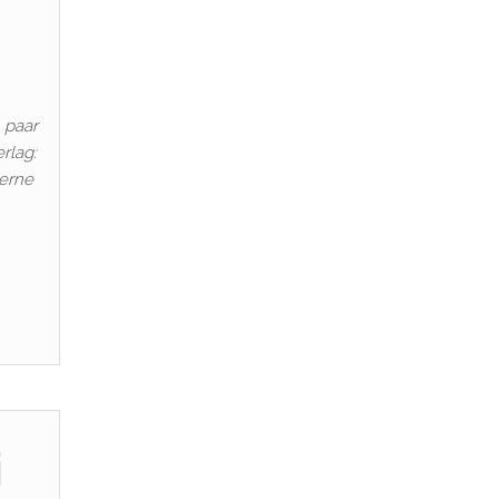
 paar
rlag:
terne
i