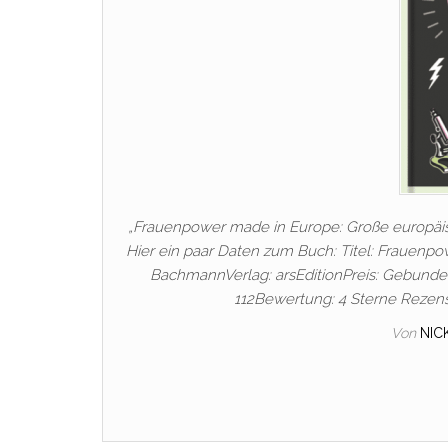
„Frauenpower made in Europe: Große europäisch
Hier ein paar Daten zum Buch: Titel: Frauenpo
BachmannVerlag: arsEditionPreis: Gebunde
112Bewertung: 4 Sterne Rezen
Von
NIC