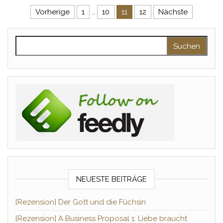
Seitennummerierung der Beitr
Vorherige
1
…
10
11
12
Nächste
Suchen nach:
NEUESTE BEITRÄGE
[Rezension] Der Gott und die Füchsin
[Rezension] A Business Proposal 1: Liebe braucht