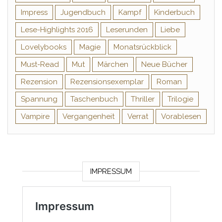
Impress
Jugendbuch
Kampf
Kinderbuch
Lese-Highlights 2016
Leserunden
Liebe
Lovelybooks
Magie
Monatsrückblick
Must-Read
Mut
Märchen
Neue Bücher
Rezension
Rezensionsexemplar
Roman
Spannung
Taschenbuch
Thriller
Trilogie
Vampire
Vergangenheit
Verrat
Vorablesen
IMPRESSUM