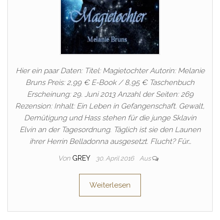
Hier ein paar Daten: Titel: Magietochter Autorin: Melanie
Bruns Preis: 2,99 € E-Book / 8,95 € Taschenbuch
Erscheinung: 29. Juni 2013 Anzahl der Seiten: 269
Rezension: Inhalt: Ein Leben in Gefangenschaft. Gewalt,
Demütigung und Hass stehen für die junge Sklavin
Elvin an der Tagesordnung. Täglich ist sie den Launen
ihrer Herrin Belladonna ausgesetzt. Flucht? Für…
Von
GREY
30. April 2016
Aus
Weiterlesen