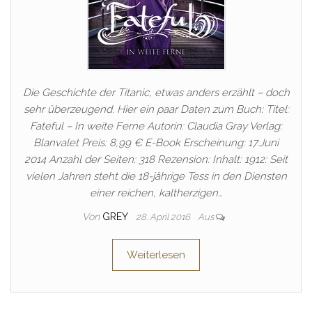
Die Geschichte der Titanic, etwas anders erzählt – doch
sehr überzeugend. Hier ein paar Daten zum Buch: Titel:
Fateful – In weite Ferne Autorin: Claudia Gray Verlag:
Blanvalet Preis: 8,99 € E-Book Erscheinung: 17.Juni
2014 Anzahl der Seiten: 318 Rezension: Inhalt: 1912: Seit
vielen Jahren steht die 18-jährige Tess in den Diensten
einer reichen, kaltherzigen…
Von
GREY
28. April 2016
Aus
Weiterlesen