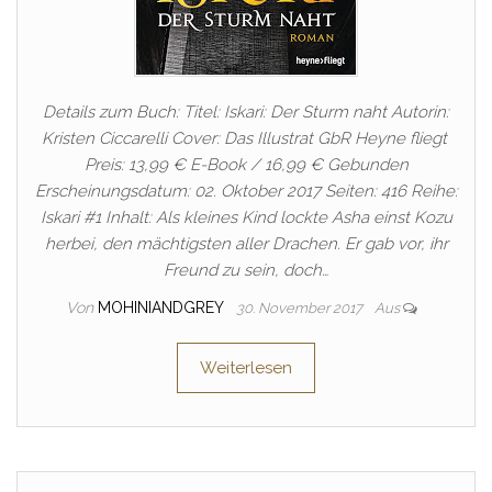
Details zum Buch: Titel: Iskari: Der Sturm naht Autorin:
Kristen Ciccarelli Cover: Das Illustrat GbR Heyne fliegt
Preis: 13,99 € E-Book / 16,99 € Gebunden
Erscheinungsdatum: 02. Oktober 2017 Seiten: 416 Reihe:
Iskari #1 Inhalt: Als kleines Kind lockte Asha einst Kozu
herbei, den mächtigsten aller Drachen. Er gab vor, ihr
Freund zu sein, doch…
Von
MOHINIANDGREY
30. November 2017
Aus
Weiterlesen