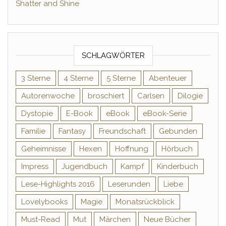
Shatter and Shine
SCHLAGWÖRTER
3 Sterne
4 Sterne
5 Sterne
Abenteuer
Autorenwoche
broschiert
Carlsen
Dilogie
Dystopie
E-Book
eBook
eBook-Serie
Familie
Fantasy
Freundschaft
Gebunden
Geheimnisse
Hexen
Hoffnung
Hörbuch
Impress
Jugendbuch
Kampf
Kinderbuch
Lese-Highlights 2016
Leserunden
Liebe
Lovelybooks
Magie
Monatsrückblick
Must-Read
Mut
Märchen
Neue Bücher