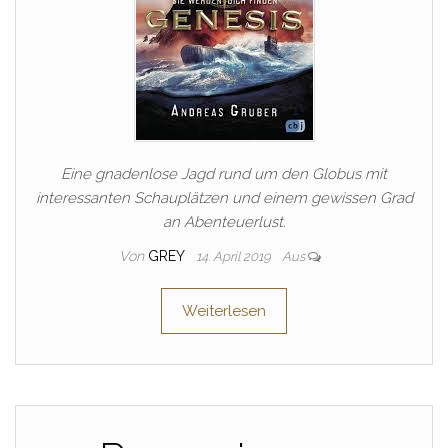
Eine gnadenlose Jagd rund um den Globus mit
interessanten Schauplätzen und einem gewissen Grad
an Abenteuerlust.
Von
GREY
14. April 2019
Aus
Weiterlesen