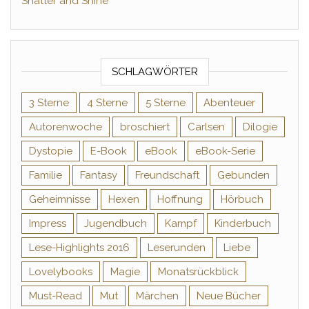
Shatter and Shine
SCHLAGWÖRTER
3 Sterne
4 Sterne
5 Sterne
Abenteuer
Autorenwoche
broschiert
Carlsen
Dilogie
Dystopie
E-Book
eBook
eBook-Serie
Familie
Fantasy
Freundschaft
Gebunden
Geheimnisse
Hexen
Hoffnung
Hörbuch
Impress
Jugendbuch
Kampf
Kinderbuch
Lese-Highlights 2016
Leserunden
Liebe
Lovelybooks
Magie
Monatsrückblick
Must-Read
Mut
Märchen
Neue Bücher