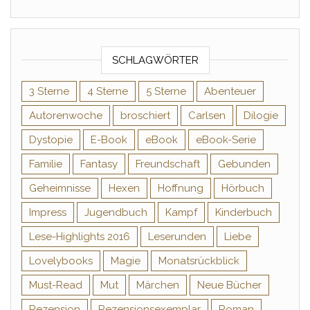
SCHLAGWÖRTER
3 Sterne
4 Sterne
5 Sterne
Abenteuer
Autorenwoche
broschiert
Carlsen
Dilogie
Dystopie
E-Book
eBook
eBook-Serie
Familie
Fantasy
Freundschaft
Gebunden
Geheimnisse
Hexen
Hoffnung
Hörbuch
Impress
Jugendbuch
Kampf
Kinderbuch
Lese-Highlights 2016
Leserunden
Liebe
Lovelybooks
Magie
Monatsrückblick
Must-Read
Mut
Märchen
Neue Bücher
Rezension
Rezensionsexemplar
Roman