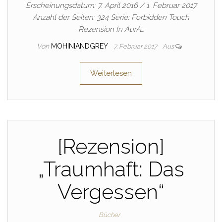
Erscheinungsdatum: 7. April 2016 / 1. Februar 2017
Anzahl der Seiten: 324 Serie: Forbidden Touch
Rezension In AurA…
Von
MOHINIANDGREY
7. Februar 2017
Aus
Weiterlesen
[Rezension]
„Traumhaft: Das
Vergessen“
Bücher