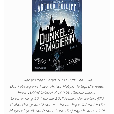
Hier ein paar Daten zum Buch: Titel: Die
Dunkelmagierin Autor: Arthur Philipp Verlag: Blanvalet
Preis: 11,99€ E-Book / 14,99€ Klappbroschur
Erscheinung: 20. Februar 2017 Anzahl der Seiten: 576
Reihe: Der graue Orden #1 Inhalt: Fejas Talent für die
Magie ist groß, doch noch kann die junge Frau es nicht