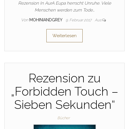
Rezension In AurA Eupa herrscht Unruhe. Viele
Menschen werden zum Tode…
Von
MOHINIANDGREY
9. Februar 2017
Aus
Weiterlesen
Rezension zu
„Forbidden Touch –
Sieben Sekunden“
Bücher