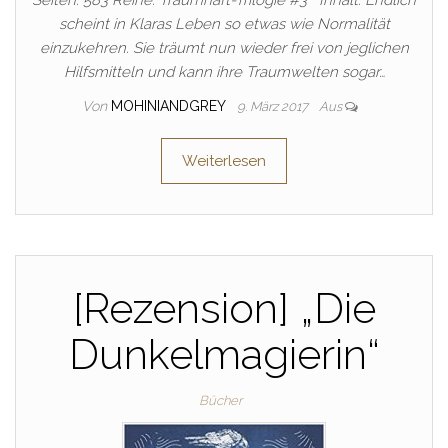
Seiten: 583 Reihe: Traumhaft-Trilogie #3 Inhalt: Endlich
scheint in Klaras Leben so etwas wie Normalität
einzukehren. Sie träumt nun wieder frei von jeglichen
Hilfsmitteln und kann ihre Traumwelten sogar…
Von
MOHINIANDGREY
9. März 2017
Aus
Weiterlesen
[Rezension] „Die
Dunkelmagierin“
Bücher