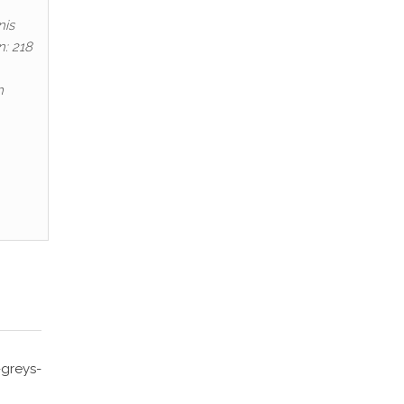
nis
n: 218
m
greys-