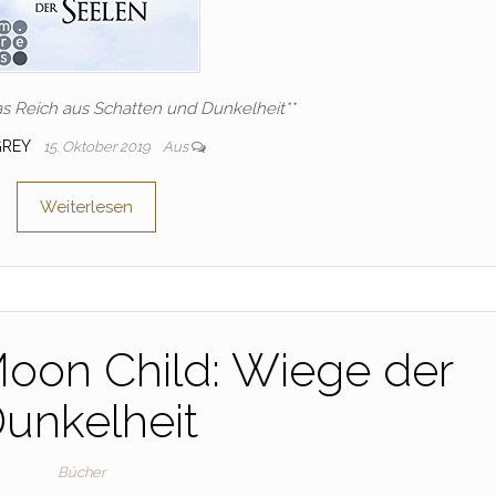
das Reich aus Schatten und Dunkelheit**
GREY
15. Oktober 2019
Aus
Weiterlesen
Moon Child: Wiege der
unkelheit
Bücher