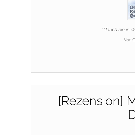
**Tauch ein in 
Von
[Rezension] 
D