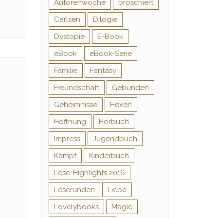
Autorenwoche
broschiert
Carlsen
Dilogie
Dystopie
E-Book
eBook
eBook-Serie
Familie
Fantasy
Freundschaft
Gebunden
Geheimnisse
Hexen
Hoffnung
Hörbuch
Impress
Jugendbuch
Kampf
Kinderbuch
Lese-Highlights 2016
Leserunden
Liebe
Lovelybooks
Magie