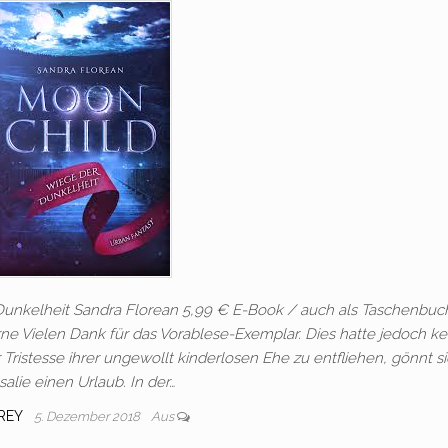
Dunkelheit Sandra Florean 5,99 € E-Book / auch als Taschenbuc
rne Vielen Dank für das Vorablese-Exemplar. Dies hatte jedoch k
 Tristesse ihrer ungewollt kinderlosen Ehe zu entfliehen, gönnt s
salie einen Urlaub. In der…
REY
5. Dezember 2018
Aus