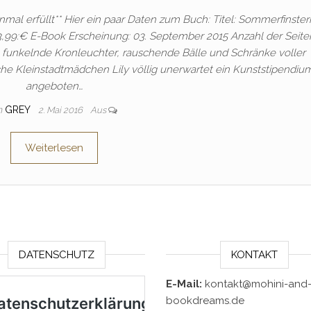
mal erfüllt** Hier ein paar Daten zum Buch: Titel: Sommerfinster
: 3,99:€ E-Book Erscheinung: 03. September 2015 Anzahl der Seite
, funkelnde Kronleuchter, rauschende Bälle und Schränke voller
che Kleinstadtmädchen Lily völlig unerwartet ein Kunststipendiu
angeboten…
n
GREY
2. Mai 2016
Aus
Weiterlesen
DATENSCHUTZ
KONTAKT
E-Mail:
kontakt@mohini-and-
bookdreams.de