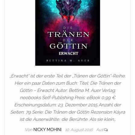
„Erwacht“ ist der erste Teil der „Tränen der Göttin“-Reihe.
Hier ein paar Daten zum Buch: Titel: Die Tränen der
Göttin – Erwacht Autor: Bettina M. Auer Verlag:
neobooks Self-Publishing Preis: eBook 0,99 €
Erscheinungsdatum: 23. Dezember 2015 Anzahl der
Seiten: 79 Serie: Die Tränen der Göttin Rezension Káyra
ist die Auserwählte, die Berührte. Als sie klein…
Von
NICKY MOHINI
10. August 2016
Aus