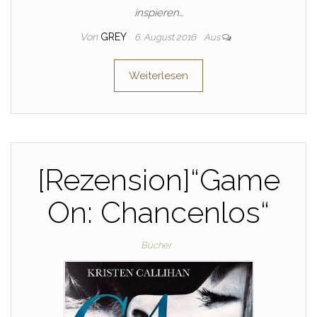
inspieren…
Von
GREY
6. August 2016
Aus
Weiterlesen
[Rezension]“Game
On: Chancenlos“
Bücher