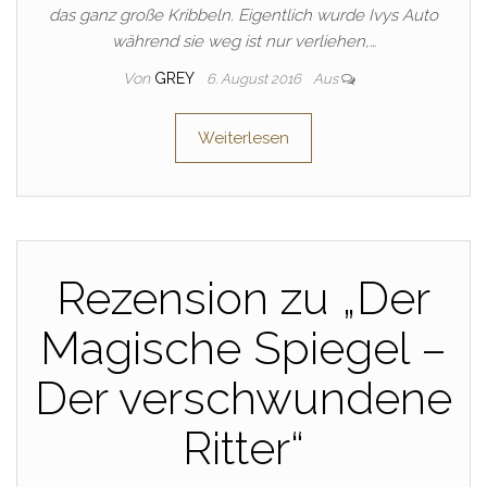
das ganz große Kribbeln. Eigentlich wurde Ivys Auto
während sie weg ist nur verliehen,…
Von
GREY
6. August 2016
Aus
Weiterlesen
Rezension zu „Der
Magische Spiegel –
Der verschwundene
Ritter“