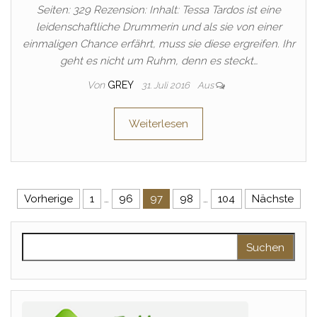
Seiten: 329 Rezension: Inhalt: Tessa Tardos ist eine
leidenschaftliche Drummerin und als sie von einer
einmaligen Chance erfährt, muss sie diese ergreifen. Ihr
geht es nicht um Ruhm, denn es steckt…
Von
GREY
31. Juli 2016
Aus
Weiterlesen
Seitennummerierung der Beitr
Vorherige
1
…
96
97
98
…
104
Nächste
Suchen nach: