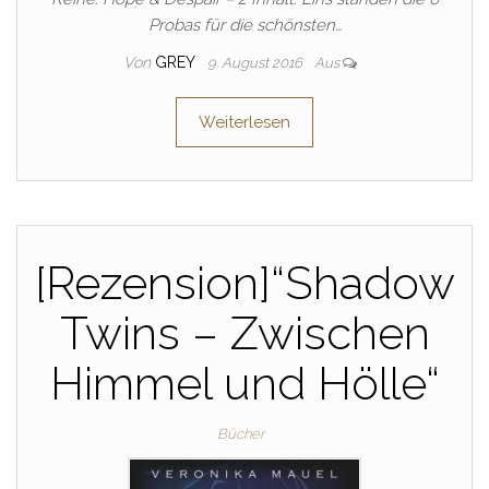
Probas für die schönsten…
Von
GREY
9. August 2016
Aus
Weiterlesen
[Rezension]“Shadow
Twins – Zwischen
Himmel und Hölle“
Bücher