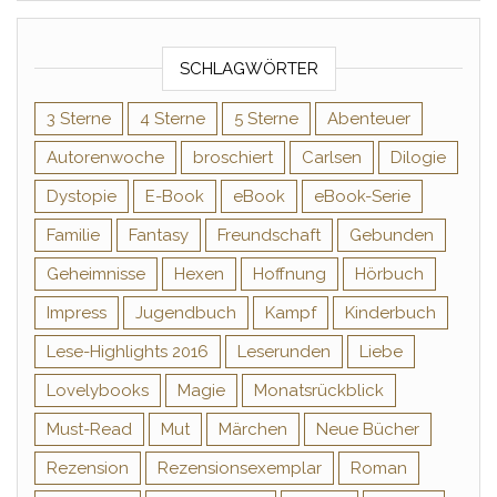
SCHLAGWÖRTER
3 Sterne
4 Sterne
5 Sterne
Abenteuer
Autorenwoche
broschiert
Carlsen
Dilogie
Dystopie
E-Book
eBook
eBook-Serie
Familie
Fantasy
Freundschaft
Gebunden
Geheimnisse
Hexen
Hoffnung
Hörbuch
Impress
Jugendbuch
Kampf
Kinderbuch
Lese-Highlights 2016
Leserunden
Liebe
Lovelybooks
Magie
Monatsrückblick
Must-Read
Mut
Märchen
Neue Bücher
Rezension
Rezensionsexemplar
Roman