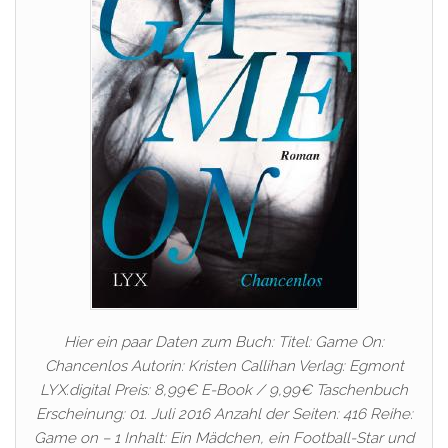
Hier ein paar Daten zum Buch: Titel: Game On:
Chancenlos Autorin: Kristen Callihan Verlag: Egmont
LYX.digital Preis: 8,99€ E-Book / 9,99€ Taschenbuch
Erscheinung: 01. Juli 2016 Anzahl der Seiten: 416 Reihe:
Game on – 1 Inhalt: Ein Mädchen, ein Football-Star und