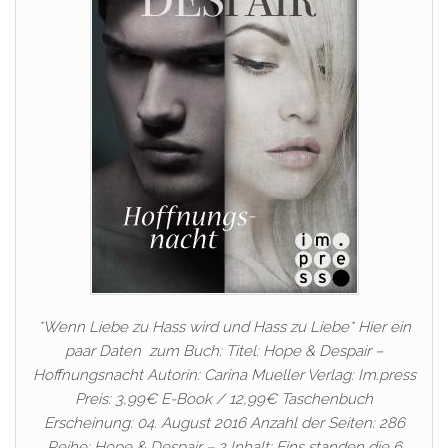
*Wenn Liebe zu Hass wird und Hass zu Liebe* Hier ein
paar Daten zum Buch: Titel: Hope & Despair –
Hoffnungsnacht Autorin: Carina Mueller Verlag: Im.press
Preis: 3,99€ E-Book / 12,99€ Taschenbuch
Erscheinung: 04. August 2016 Anzahl der Seiten: 286
Reihe: Hope & Despair – 2 Inhalt: Eins standen die 6