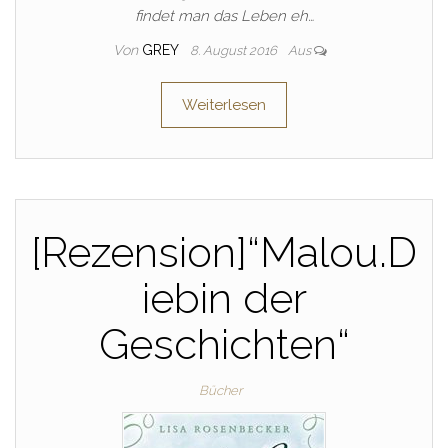
findet man das Leben eh…
Von
GREY
8. August 2016
Aus
Weiterlesen
[Rezension]“Malou.D
iebin der
Geschichten“
Bücher