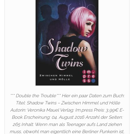
*** Double the Trouble*** Hier ein paar Daten zum Buch:
Titel: Shadow Twins – Zwischen Himmel und Hölle
Autorin: Veronika Mauel Verlag: Im.press Preis: 3,99€ E-
Book Erscheinung: 04. August 2016 Anzahl der Seiten:
265 Inhalt: Wenn man als Teenager aufs Land ziehen
muss, obwohl man eigentlich eine Berliner Punkerin ist,