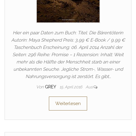
Hier ein paar Daten zum Buch: Titel: Die Bärentöterin
Autorin: Maya Shepherd Preis: 3,99 € E-Book / 9,99 €
Taschenbuch Erscheinung: 06. April 2014 Anzahl der
Seiten: 296 Reihe: Promise – 1 Rezension: Inhalt: Weit
mehr als die Hälfte der Menschheit starb an einer
unbekannten Seuche. Jegliche Strom-, Wasser- und
Nahrungsversorgung ist zerstört. Es gibt…
Von
GREY
15. April 2016
Aus
Weiterlesen