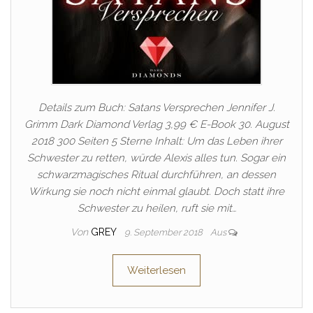
Details zum Buch: Satans Versprechen Jennifer J.
Grimm Dark Diamond Verlag 3,99 € E-Book 30. August
2018 300 Seiten 5 Sterne Inhalt: Um das Leben ihrer
Schwester zu retten, würde Alexis alles tun. Sogar ein
schwarzmagisches Ritual durchführen, an dessen
Wirkung sie noch nicht einmal glaubt. Doch statt ihre
Schwester zu heilen, ruft sie mit…
Von
GREY
9. September 2018
Aus
Weiterlesen