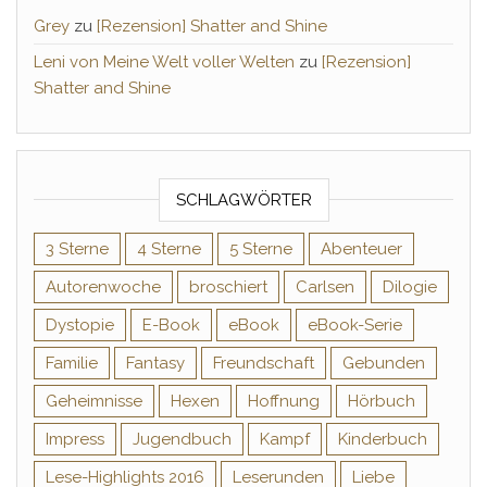
Grey
zu
[Rezension] Shatter and Shine
Leni von Meine Welt voller Welten
zu
[Rezension]
Shatter and Shine
SCHLAGWÖRTER
3 Sterne
4 Sterne
5 Sterne
Abenteuer
Autorenwoche
broschiert
Carlsen
Dilogie
Dystopie
E-Book
eBook
eBook-Serie
Familie
Fantasy
Freundschaft
Gebunden
Geheimnisse
Hexen
Hoffnung
Hörbuch
Impress
Jugendbuch
Kampf
Kinderbuch
Lese-Highlights 2016
Leserunden
Liebe