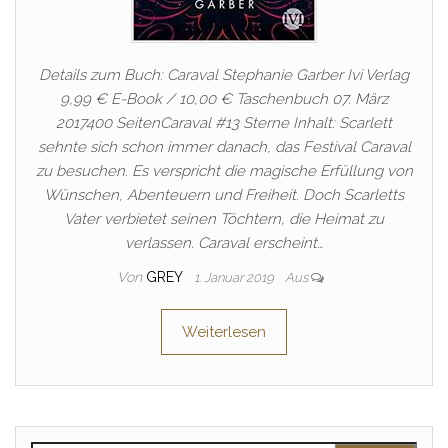
Details zum Buch: Caraval Stephanie Garber Ivi Verlag
9,99 € E-Book / 10,00 € Taschenbuch 07. März
2017400 SeitenCaraval #13 Sterne Inhalt: Scarlett
sehnte sich schon immer danach, das Festival Caraval
zu besuchen. Es verspricht die magische Erfüllung von
Wünschen, Abenteuern und Freiheit. Doch Scarletts
Vater verbietet seinen Töchtern, die Heimat zu
verlassen. Caraval erscheint…
Von
GREY
1. Januar 2019
Aus
Weiterlesen