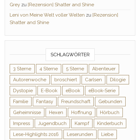
Grey
zu
[Rezension] Shatter and Shine
Leni von Meine Welt voller Welten
zu
[Rezension]
Shatter and Shine
SCHLAGWÖRTER
3 Sterne
4 Sterne
5 Sterne
Abenteuer
Autorenwoche
broschiert
Carlsen
Dilogie
Dystopie
E-Book
eBook
eBook-Serie
Familie
Fantasy
Freundschaft
Gebunden
Geheimnisse
Hexen
Hoffnung
Hörbuch
Impress
Jugendbuch
Kampf
Kinderbuch
Lese-Highlights 2016
Leserunden
Liebe