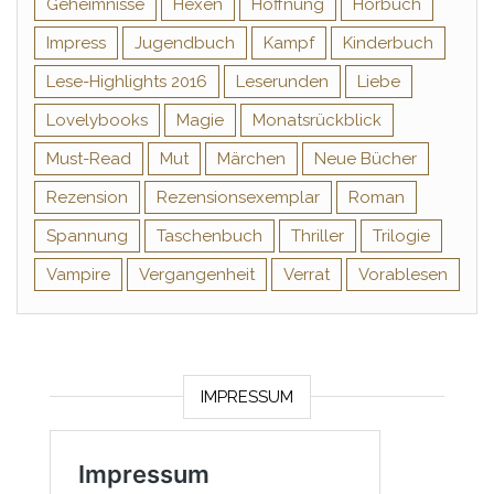
Geheimnisse
Hexen
Hoffnung
Hörbuch
Impress
Jugendbuch
Kampf
Kinderbuch
Lese-Highlights 2016
Leserunden
Liebe
Lovelybooks
Magie
Monatsrückblick
Must-Read
Mut
Märchen
Neue Bücher
Rezension
Rezensionsexemplar
Roman
Spannung
Taschenbuch
Thriller
Trilogie
Vampire
Vergangenheit
Verrat
Vorablesen
IMPRESSUM