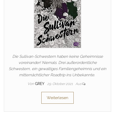
Die Sullivan-Schwestern haben keine Geheimnisse
voreinander! Niemals. Drei außerordentliche
Schwestern, ein gewaltiges Familiengeheimnis und ein
mitternächtlicher Roadtrip ins Unbekannte.
Von
GREY
29. Oktober 2021
Aus
Weiterlesen