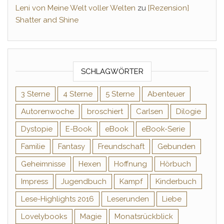
Leni von Meine Welt voller Welten
zu
[Rezension]
Shatter and Shine
SCHLAGWÖRTER
3 Sterne
4 Sterne
5 Sterne
Abenteuer
Autorenwoche
broschiert
Carlsen
Dilogie
Dystopie
E-Book
eBook
eBook-Serie
Familie
Fantasy
Freundschaft
Gebunden
Geheimnisse
Hexen
Hoffnung
Hörbuch
Impress
Jugendbuch
Kampf
Kinderbuch
Lese-Highlights 2016
Leserunden
Liebe
Lovelybooks
Magie
Monatsrückblick