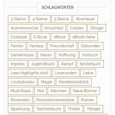
SCHLAGWÖRTER
3 Sterne
4 Sterne
5 Sterne
Abenteuer
Autorenwoche
broschiert
Carlsen
Dilogie
Dystopie
E-Book
eBook
eBook-Serie
Familie
Fantasy
Freundschaft
Gebunden
Geheimnisse
Hexen
Hoffnung
Hörbuch
Impress
Jugendbuch
Kampf
Kinderbuch
Lese-Highlights 2016
Leserunden
Liebe
Lovelybooks
Magie
Monatsrückblick
Must-Read
Mut
Märchen
Neue Bücher
Rezension
Rezensionsexemplar
Roman
Spannung
Taschenbuch
Thriller
Trilogie