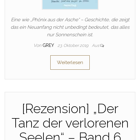
Eine wie „Phönix aus der Asche“ – Geschichte, die zeigt
das ein Neuanfang nicht unbedingt bedeutet, das alles
nur Sonnenschein ist.
Von
GREY
23. Oktober 2019
Aus
Weiterlesen
[Rezension] „Der
Tanz der verlorenen
Seelen“ – Band 6