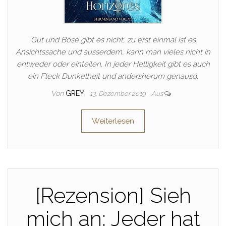
Gut und Böse gibt es nicht, zu erst einmal ist es
Ansichtssache und ausserdem, kann man vieles nicht in
entweder oder einteilen. In jeder Helligkeit gibt es auch
ein Fleck Dunkelheit und andersherum genauso.
Von
GREY
13. Dezember 2019
Aus
Weiterlesen
[Rezension] Sieh
mich an: Jeder hat