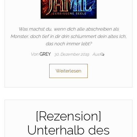
Was machst du, wenn dich alle abschreiben als
Monster, doch tief in dir drin schlummert dein altes Ich,
das noch immer lebt?
Von
GREY
30. Dezember 2019
Aus
Weiterlesen
[Rezension]
Unterhalb des