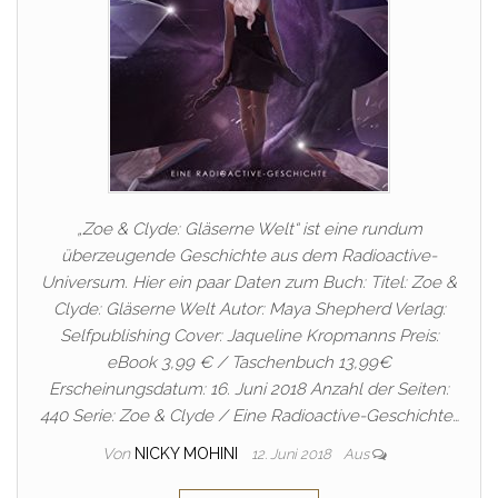
„Zoe & Clyde: Gläserne Welt“ ist eine rundum
überzeugende Geschichte aus dem Radioactive-
Universum. Hier ein paar Daten zum Buch: Titel: Zoe &
Clyde: Gläserne Welt Autor: Maya Shepherd Verlag:
Selfpublishing Cover: Jaqueline Kropmanns Preis:
eBook 3,99 € / Taschenbuch 13,99€
Erscheinungsdatum: 16. Juni 2018 Anzahl der Seiten:
440 Serie: Zoe & Clyde / Eine Radioactive-Geschichte…
Von
NICKY MOHINI
12. Juni 2018
Aus