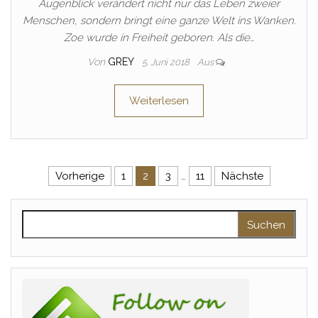
Augenblick verändert nicht nur das Leben zweier
Menschen, sondern bringt eine ganze Welt ins Wanken.
Zoe wurde in Freiheit geboren. Als die…
Von
GREY
5. Juni 2018
Aus
Weiterlesen
Seitennummerierung der Beitr
Vorherige
1
2
3
…
11
Nächste
Suchen nach: