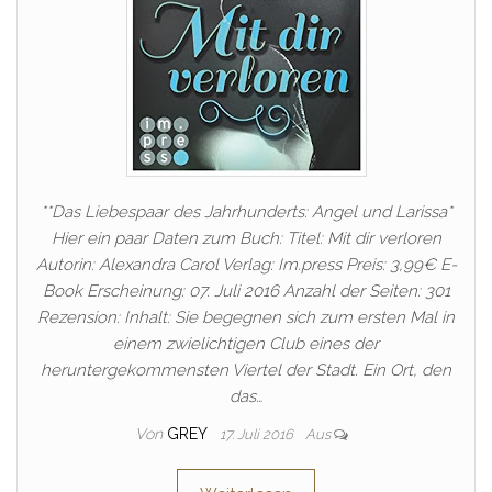
**Das Liebespaar des Jahrhunderts: Angel und Larissa*
Hier ein paar Daten zum Buch: Titel: Mit dir verloren
Autorin: Alexandra Carol Verlag: Im.press Preis: 3,99€ E-
Book Erscheinung: 07. Juli 2016 Anzahl der Seiten: 301
Rezension: Inhalt: Sie begegnen sich zum ersten Mal in
einem zwielichtigen Club eines der
heruntergekommensten Viertel der Stadt. Ein Ort, den
das…
Von
GREY
17. Juli 2016
Aus