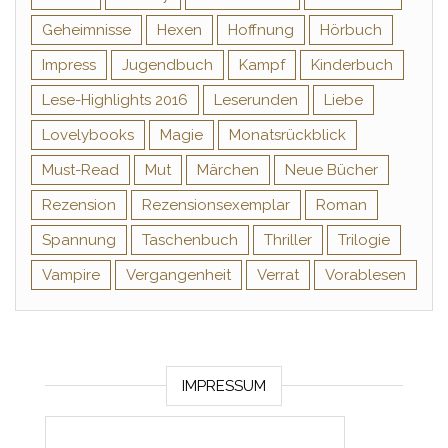
Geheimnisse
Hexen
Hoffnung
Hörbuch
Impress
Jugendbuch
Kampf
Kinderbuch
Lese-Highlights 2016
Leserunden
Liebe
Lovelybooks
Magie
Monatsrückblick
Must-Read
Mut
Märchen
Neue Bücher
Rezension
Rezensionsexemplar
Roman
Spannung
Taschenbuch
Thriller
Trilogie
Vampire
Vergangenheit
Verrat
Vorablesen
IMPRESSUM