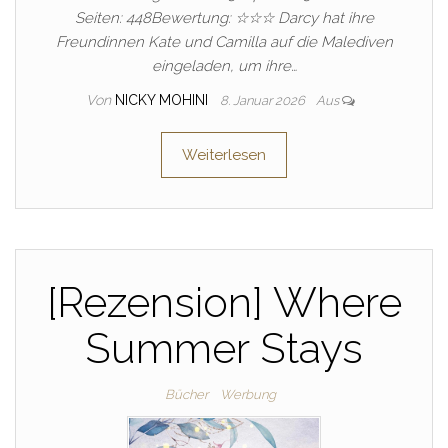
Seiten: 448Bewertung: ☆☆☆ Darcy hat ihre
Freundinnen Kate und Camilla auf die Malediven
eingeladen, um ihre…
Von
NICKY MOHINI
8. Januar 2026
Aus
Weiterlesen
[Rezension] Where
Summer Stays
Bücher
Werbung