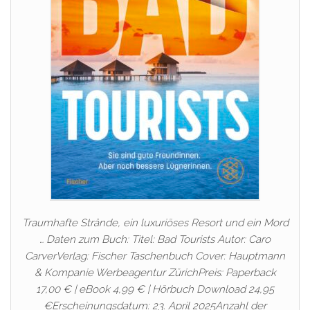
Traumhafte Strände, ein luxuriöses Resort und ein Mord
… Daten zum Buch: Titel: Bad Tourists Autor: Caro
CarverVerlag: Fischer Taschenbuch Cover: Hauptmann
& Kompanie Werbeagentur ZürichPreis: Paperback
17,00 € | eBook 4,99 € | Hörbuch Download 24,95
€Erscheinungsdatum: 23. April 2025Anzahl der