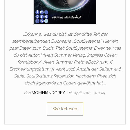
„Erkenne, was du bist“ ist der dritte Teil der
atemberaubenden Buchserie „SoulSystems“. Hier ein
paar Daten zum Buch: Titel: SoulSystems: Erkenne, was
du bist Autor: Vivien Summer Verlag: impress Cover:
formlabor / Vivien Summer Preis: eBook 3,99 €
Erscheinungsdatum: 5. April 2018 Anzahl der Seiten: 456
Serie: SoulSystems Rezension Nachdem Rhea sich
doch irgendwie an Caden gewöhnt hat,…
Von
MOHINIANDGREY
16. April 2018
Aus
Weiterlesen