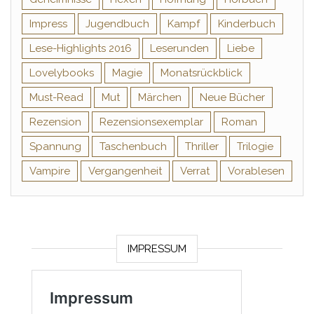
Impress
Jugendbuch
Kampf
Kinderbuch
Lese-Highlights 2016
Leserunden
Liebe
Lovelybooks
Magie
Monatsrückblick
Must-Read
Mut
Märchen
Neue Bücher
Rezension
Rezensionsexemplar
Roman
Spannung
Taschenbuch
Thriller
Trilogie
Vampire
Vergangenheit
Verrat
Vorablesen
IMPRESSUM