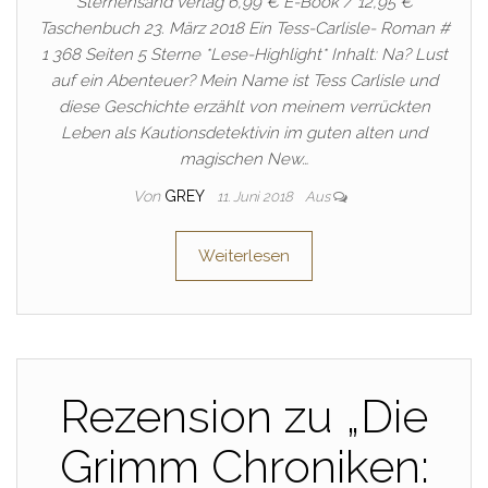
Sternensand Verlag 6,99 € E-Book / 12,95 €
Taschenbuch 23. März 2018 Ein Tess-Carlisle- Roman #
1 368 Seiten 5 Sterne *Lese-Highlight* Inhalt: Na? Lust
auf ein Abenteuer? Mein Name ist Tess Carlisle und
diese Geschichte erzählt von meinem verrückten
Leben als Kautionsdetektivin im guten alten und
magischen New…
Von
GREY
11. Juni 2018
Aus
Weiterlesen
Rezension zu „Die
Grimm Chroniken: