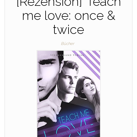
[Rezension]“Teach
me love: once &
twice
Bücher