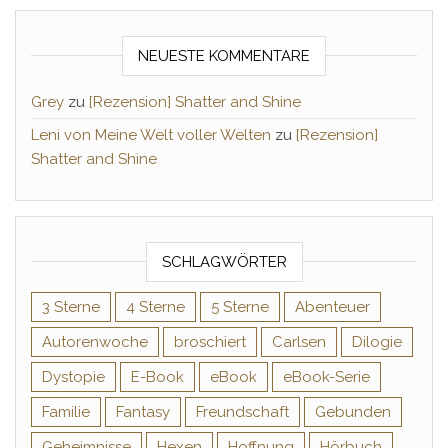
NEUESTE KOMMENTARE
Grey
zu
[Rezension] Shatter and Shine
Leni von Meine Welt voller Welten
zu
[Rezension]
Shatter and Shine
SCHLAGWÖRTER
3 Sterne
4 Sterne
5 Sterne
Abenteuer
Autorenwoche
broschiert
Carlsen
Dilogie
Dystopie
E-Book
eBook
eBook-Serie
Familie
Fantasy
Freundschaft
Gebunden
Geheimnisse
Hexen
Hoffnung
Hörbuch