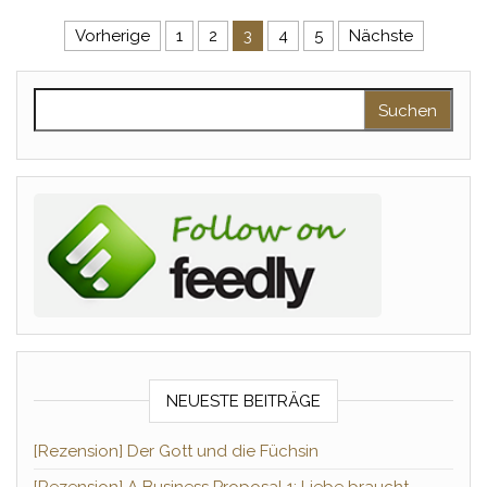
Seitennummerierung der Beitr
Vorherige
1
2
3
4
5
Nächste
Suchen nach:
NEUESTE BEITRÄGE
[Rezension] Der Gott und die Füchsin