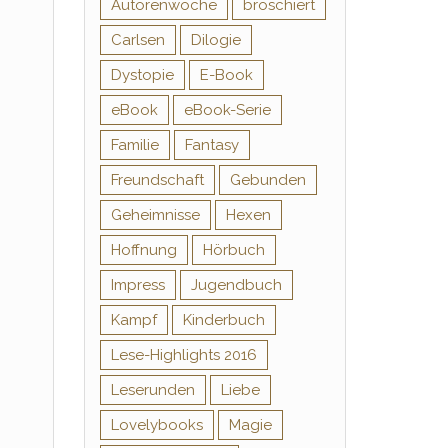
Autorenwoche
broschiert
Carlsen
Dilogie
Dystopie
E-Book
eBook
eBook-Serie
Familie
Fantasy
Freundschaft
Gebunden
Geheimnisse
Hexen
Hoffnung
Hörbuch
Impress
Jugendbuch
Kampf
Kinderbuch
Lese-Highlights 2016
Leserunden
Liebe
Lovelybooks
Magie