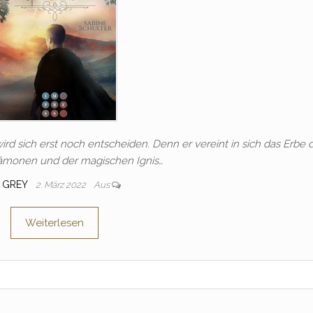
ird sich erst noch entscheiden. Denn er vereint in sich das Erbe 
ämonen und der magischen Ignis…
GREY
2. März 2022
Aus
Weiterlesen