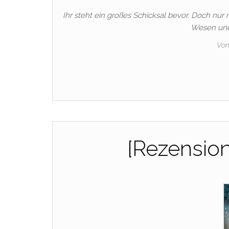
Ihr steht ein großes Schicksal bevor. Doch nur
Wesen und 
Von
[Rezensio