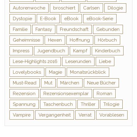
Autorenwoche
broschiert
Carlsen
Dilogie
Dystopie
E-Book
eBook
eBook-Serie
Familie
Fantasy
Freundschaft
Gebunden
Geheimnisse
Hexen
Hoffnung
Hörbuch
Impress
Jugendbuch
Kampf
Kinderbuch
Lese-Highlights 2016
Leserunden
Liebe
Lovelybooks
Magie
Monatsrückblick
Must-Read
Mut
Märchen
Neue Bücher
Rezension
Rezensionsexemplar
Roman
Spannung
Taschenbuch
Thriller
Trilogie
Vampire
Vergangenheit
Verrat
Vorablesen