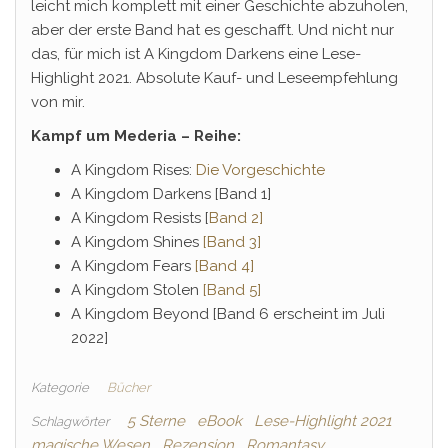
leicht mich komplett mit einer Geschichte abzuholen,
aber der erste Band hat es geschafft. Und nicht nur
das, für mich ist A Kingdom Darkens eine Lese-
Highlight 2021. Absolute Kauf- und Leseempfehlung
von mir.
Kampf um Mederia – Reihe:
A Kingdom Rises:
Die Vorgeschichte
A Kingdom Darkens [Band 1]
A Kingdom Resists [
Band 2]
A Kingdom Shines
[Band 3]
A Kingdom Fears
[Band 4]
A Kingdom Stolen
[Band 5]
A Kingdom Beyond [Band 6 erscheint im Juli
2022]
Kategorie
Bücher
5 Sterne
eBook
Lese-Highlight 2021
Schlagwörter
magische Wesen
Rezension
Romantasy