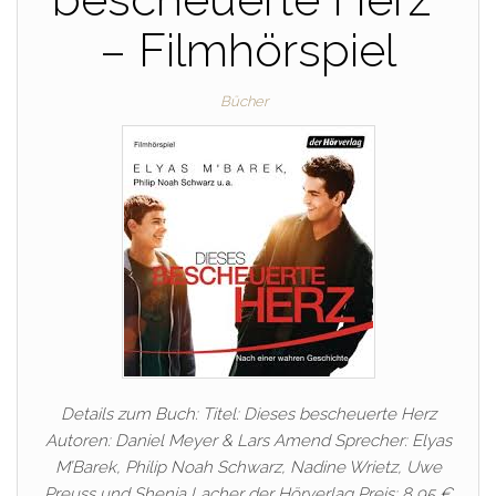
– Filmhörspiel
Bücher
Details zum Buch: Titel: Dieses bescheuerte Herz
Autoren: Daniel Meyer & Lars Amend Sprecher: Elyas
M’Barek, Philip Noah Schwarz, Nadine Wrietz, Uwe
Preuss und Shenja Lacher der Hörverlag Preis: 8,95 €