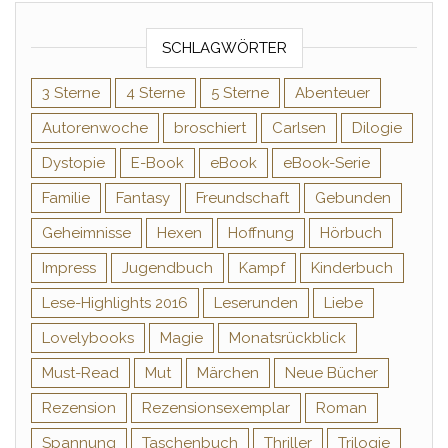
SCHLAGWÖRTER
3 Sterne
4 Sterne
5 Sterne
Abenteuer
Autorenwoche
broschiert
Carlsen
Dilogie
Dystopie
E-Book
eBook
eBook-Serie
Familie
Fantasy
Freundschaft
Gebunden
Geheimnisse
Hexen
Hoffnung
Hörbuch
Impress
Jugendbuch
Kampf
Kinderbuch
Lese-Highlights 2016
Leserunden
Liebe
Lovelybooks
Magie
Monatsrückblick
Must-Read
Mut
Märchen
Neue Bücher
Rezension
Rezensionsexemplar
Roman
Spannung
Taschenbuch
Thriller
Trilogie