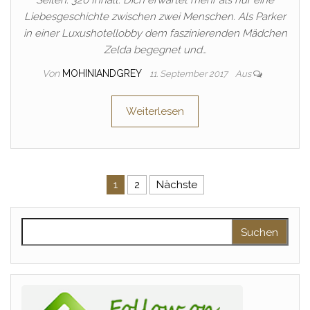
Seiten: 320 Inhalt: Dich erwartet mehr als nur eine
Liebesgeschichte zwischen zwei Menschen. Als Parker
in einer Luxushotellobby dem faszinierenden Mädchen
Zelda begegnet und…
Von
MOHINIANDGREY
11. September 2017
Aus
Weiterlesen
Seitennummerierung der Beitr
1
2
Nächste
Suchen nach: