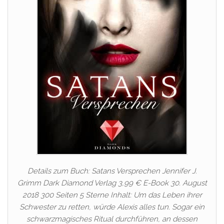
Details zum Buch: Satans Versprechen Jennifer J.
Grimm Dark Diamond Verlag 3,99 € E-Book 30. August
2018 300 Seiten 5 Sterne Inhalt: Um das Leben ihrer
Schwester zu retten, würde Alexis alles tun. Sogar ein
schwarzmagisches Ritual durchführen, an dessen