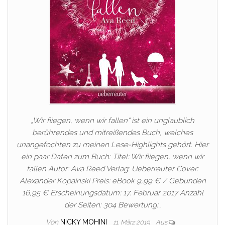
„Wir fliegen, wenn wir fallen“ ist ein unglaublich
berührendes und mitreißendes Buch, welches
unangefochten zu meinen Lese-Highlights gehört. Hier
ein paar Daten zum Buch: Titel: Wir fliegen, wenn wir
fallen Autor: Ava Reed Verlag: Ueberreuter Cover:
Alexander Kopainski Preis: eBook 9,99 € / Gebunden
16,95 € Erscheinungsdatum: 17. Februar 2017 Anzahl
der Seiten: 304 Bewertung:…
Von
NICKY MOHINI
11. März 2019
Aus