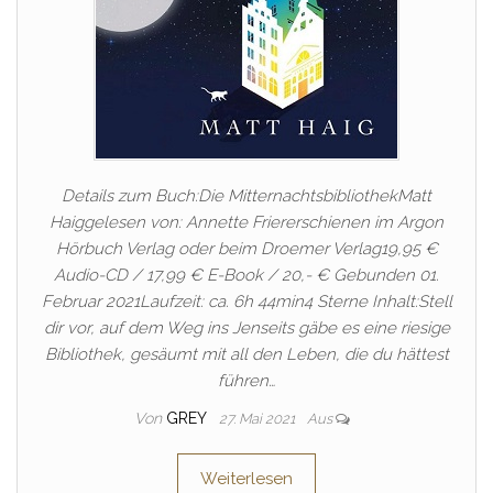
Details zum Buch:Die MitternachtsbibliothekMatt
Haiggelesen von: Annette Friererschienen im Argon
Hörbuch Verlag oder beim Droemer Verlag19,95 €
Audio-CD / 17,99 € E-Book / 20,- € Gebunden 01.
Februar 2021Laufzeit: ca. 6h 44min4 Sterne Inhalt:Stell
dir vor, auf dem Weg ins Jenseits gäbe es eine riesige
Bibliothek, gesäumt mit all den Leben, die du hättest
führen…
Von
GREY
27. Mai 2021
Aus
Weiterlesen