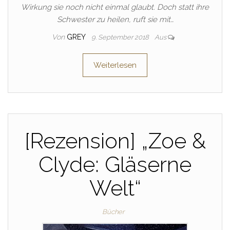
Wirkung sie noch nicht einmal glaubt. Doch statt ihre
Schwester zu heilen, ruft sie mit…
Von
GREY
9. September 2018
Aus
Weiterlesen
[Rezension] „Zoe &
Clyde: Gläserne
Welt“
Bücher