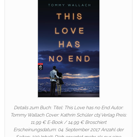
Details zum Buch: Titel: This Love has no End Autor:
Tommy Wallach Cover: Kathrin Schüler cbj Verlag Preis:
11,99 € E-Book / 14,99 € Broschiert
Erscheinungsdatum: 04. September 2017 Anzahl der