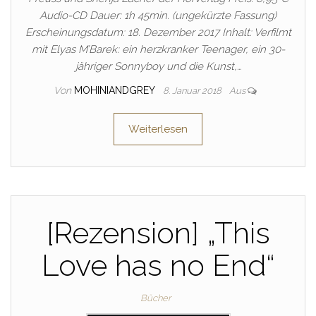
Audio-CD Dauer: 1h 45min. (ungekürzte Fassung)
Erscheinungsdatum: 18. Dezember 2017 Inhalt: Verfilmt
mit Elyas M’Barek: ein herzkranker Teenager, ein 30-
jähriger Sonnyboy und die Kunst,…
Von
MOHINIANDGREY
8. Januar 2018
Aus
Weiterlesen
[Rezension] „This
Love has no End“
Bücher