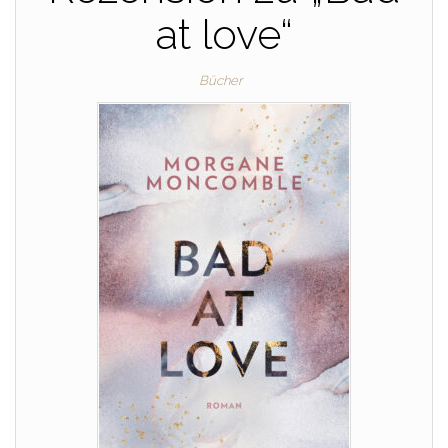
at love“
Bücher