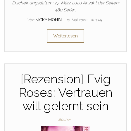
Erscheinungsdatum: 27. März 2020 Anzahl der Seiten:
480 Serie:…
Von
NICKY MOHINI
10. Mai 2020
Aus
Weiterlesen
[Rezension] Evig
Roses: Vertrauen
will gelernt sein
Bücher