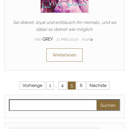
Sei diskret, loyal und enttäusch ihn niemals… und sei
dabei so diskret wie möglich.
Von
GREY
17. März 2020
Aus
Weiterlesen
Seitennummerierung der Beitr
Vorherige
1
…
4
5
6
Nächste
Suchen nach: