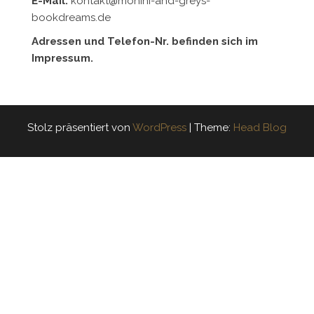
E-Mail:
kontakt@mohini-and-greys-
bookdreams.de
Adressen und Telefon-Nr. befinden sich im
Impressum.
Stolz präsentiert von
WordPress
|
Theme:
Head Blog