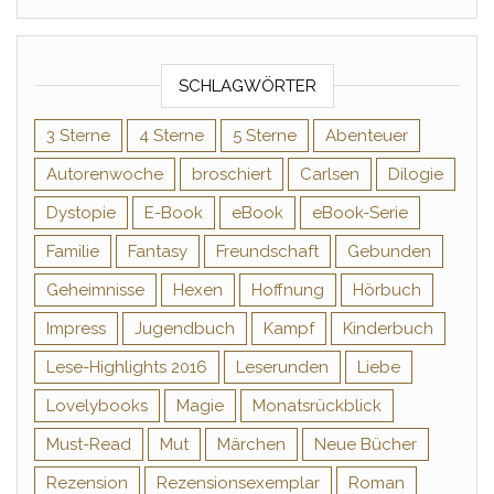
SCHLAGWÖRTER
3 Sterne
4 Sterne
5 Sterne
Abenteuer
Autorenwoche
broschiert
Carlsen
Dilogie
Dystopie
E-Book
eBook
eBook-Serie
Familie
Fantasy
Freundschaft
Gebunden
Geheimnisse
Hexen
Hoffnung
Hörbuch
Impress
Jugendbuch
Kampf
Kinderbuch
Lese-Highlights 2016
Leserunden
Liebe
Lovelybooks
Magie
Monatsrückblick
Must-Read
Mut
Märchen
Neue Bücher
Rezension
Rezensionsexemplar
Roman