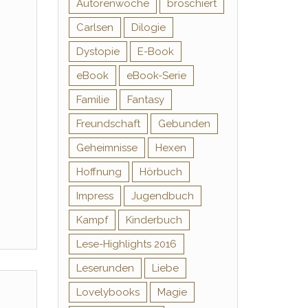
Autorenwoche
broschiert
Carlsen
Dilogie
Dystopie
E-Book
eBook
eBook-Serie
Familie
Fantasy
Freundschaft
Gebunden
Geheimnisse
Hexen
Hoffnung
Hörbuch
Impress
Jugendbuch
Kampf
Kinderbuch
Lese-Highlights 2016
Leserunden
Liebe
Lovelybooks
Magie