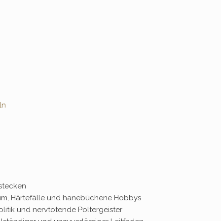
ln
stecken
um, Härtefälle und hanebüchene Hobbys
litik und nervtötende Poltergeister