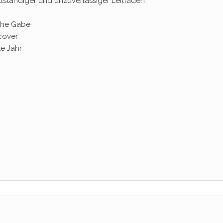
lständiger und unzuverlässiger Leitfaden
iche Gabe
cover
te Jahr